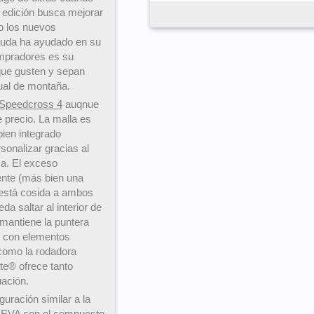
a edición busca mejorar
o los nuevos
 duda ha ayudado en su
ompradores es su
que gusten y sepan
ual de montaña.
Speedcross 4
auqnue
 precio. La malla es
ien integrado
onalizar gracias al
a. El exceso
tente (más bien una
e está cosida a ambos
da saltar al interior de
e mantiene la puntera
e con elementos
como la rodadora
lite® ofrece tanto
uación.
uración similar a la
EVA con el compuesto