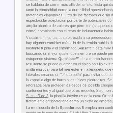
se hablaba de correr más allá del asfalto. Esta quint
tanto la comodidad como la durabilidad aprovechand
materiales disponibles. Otro de los factores que sin
espectacular aceptación por parte de potenciales c
amplio abanico de colores que permiten (a aquellos 
cómo) combinarla con el resto de indumentaria habit
Visualmente es bastante parecida a su predecesora
hay algunos cambios más allá de la temida subida de
bastante tupida y el entramado
Sensifit
™ está muy b
buscando un mejor ajuste, que siempre se puede pers
estupendo sistema
Quicklace™
de la marca frances
resultante se puede guardar en el típico bolsillo exis
malla elástica) para tal menester en la lengüeta, qu
laterales creando un "efecto botín" para evitar que pue
la zapatilla algo de barro o las típicas piedrecitas. S
reforzada para proteger los dedos del posible choqu
contundentes y al igual que otros modelos Salomon 
Sense Ride 2
, la plantilla interior es de la casa Ortho
tratamiento antibacteriano como un extra de amortig
La mediosuela de la
Speedcross 5
emplea una config
usada en la tope de gama
S-Lab Ultra 2
combinando 