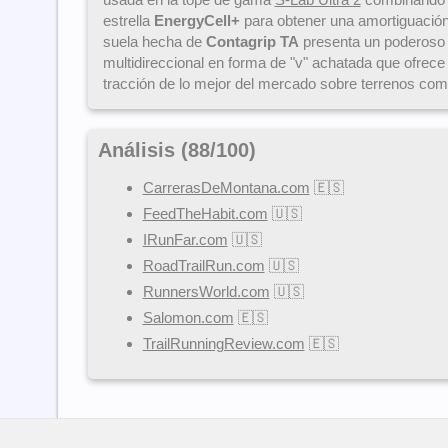
estrella
EnergyCell+
para obtener una amortiguación 
suela hecha de
Contagrip TA
presenta un poderoso
multidireccional en forma de "v" achatada que ofrece
tracción de lo mejor del mercado sobre terrenos com
Análisis (
88
/
100
)
CarrerasDeMontana.com
🇪🇸
FeedTheHabit.com
🇺🇸
IRunFar.com
🇺🇸
RoadTrailRun.com
🇺🇸
RunnersWorld.com
🇺🇸
Salomon.com
🇪🇸
TrailRunningReview.com
🇪🇸