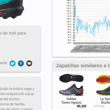
 de trail para
rtir:
Zapatillas similares a
zado la mítica saga y
 reto mayúsculo sacar
a del sector,
Adidas
La Spo
Terrex Agravic
Bushi
ezcla de hierba
90,22€
179,03€
uge de ultras cuando