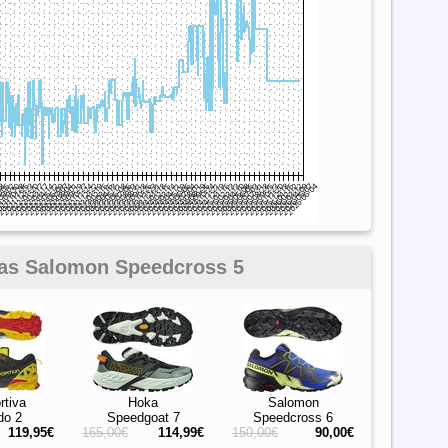
 las Salomon Speedcross 5
rtiva
Hoka
Salomon
do 2
Speedgoat 7
Speedcross 6
119,95€
165,00€
114,99€
150,00€
90,00€