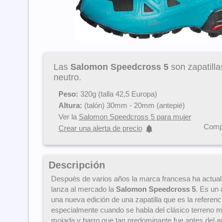
Las
Salomon Speedcross 5
son zapatillas
neutro.
Peso:
320g (talla 42,5 Europa)
Altura:
(talón) 30mm - 20mm (antepié)
Ver la
Salomon Speedcross 5 para mujer
Compa
Crear una alerta de precio
Descripción
Después de varios años la marca francesa ha actuali
lanza al mercado la
Salomon Speedcross 5
. Es un
una nueva edición de una zapatilla que es la referenci
especialmente cuando se habla del clásico terreno m
mojada y barro que tan predominante fue antes del a