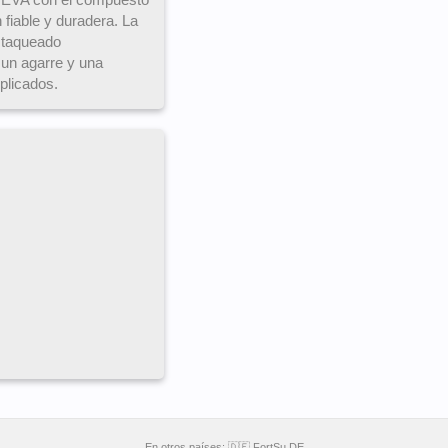
fiable y duradera. La
 taqueado
 un agarre y una
plicados.
En otros países:
🇩🇪 FortSu DE