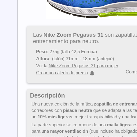
Las
Nike Zoom Pegasus 31
son zapatilla
entrenamiento para neutro.
Peso:
275g (talla 42,5 Europa)
Altura:
(talón) 31mm - 18mm (antepié)
Ver la
Nike Zoom Pegasus 31 para mujer
Compa
Crear una alerta de precio
Descripción
Una nueva edición de la mítica
zapatilla de entren
corredores con
pisada neutra
que se adapta a las t
un
10% más ligeras
, mejor transpirabilidad y una
tra
La parte superior se compone de una
malla ligera
es
para una
mayor ventilación
(que incluso ha obligado 