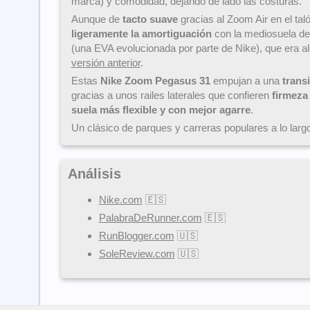
marca) y comodidad, dejando de lado las costuras.
Aunque de
tacto suave
gracias al Zoom Air en el tal
ligeramente la amortiguación
con la mediosuela d
(una EVA evolucionada por parte de Nike), que era al
versión anterior
.
Estas
Nike Zoom Pegasus 31
empujan a una
trans
gracias a unos railes laterales que confieren
firmeza
suela más flexible y con mejor agarre
.
Un clásico de parques y carreras populares a lo lar
Análisis
Nike.com
🇪🇸
PalabraDeRunner.com
🇪🇸
RunBlogger.com
🇺🇸
SoleReview.com
🇺🇸