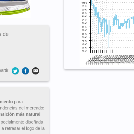
s de
rtir:
amiento
para
endencias del mercado:
nsición más natural
.
pecialmente diseñada
a retrasar el logo de la