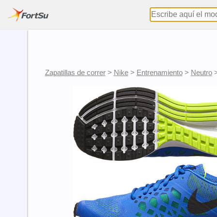
Zapatillas de correr
>
Nike
>
Entrenamiento
>
Neutro