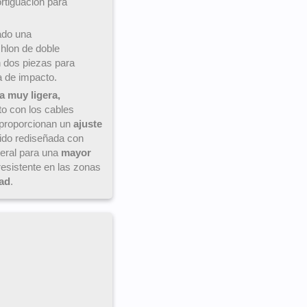
rtiguación para
ado una
lon de doble
n dos piezas para
a de impacto.
a muy ligera,
o con los cables
 proporcionan un
ajuste
ido rediseñada con
teral para una
mayor
esistente en las zonas
ad
.