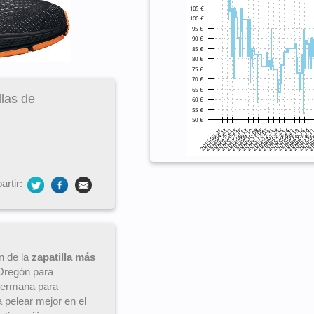
llas de
rtir:
n de la
zapatilla más
 Oregón para
hermana para
 pelear mejor en el