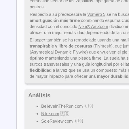
combatido sector de las zapatillas tope gama de amo
neutros.
Respecto a su predecesora la
Vomero 9
se ha busc
amortiguación más firme
combinando espuma Cush
densidad con el conocido
Nike® Air Zoom
dividido e
ofrecer una mejor reactividad dependiendo de la zon
El
upper
también se ha remodelado usando una
mall
transpirable y libre de costuras
(Flymesh), que junt
(Asymetrical Dynamic Flywire) que envuelven el pie
óptimo
manteniendo una pisada firme. La suela ha s
surcos transversales y una guía longitudinal por el la
flexibilidad
a la vez que se usa un compuesto más r
de mayor impacto para ofrecer una
mayor durabilid
Análisis
BelieveInTheRun.com
🇺🇸
Nike.com
🇪🇸
SoleReview.com
🇺🇸