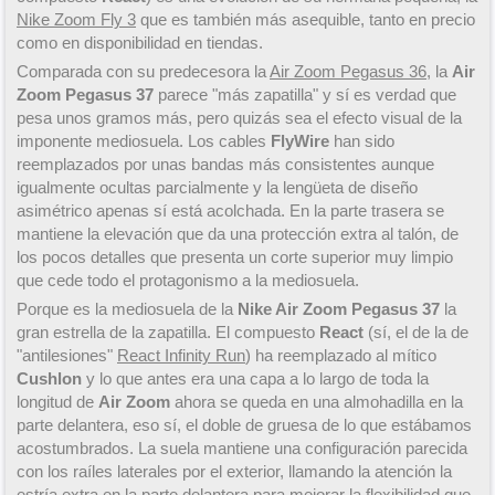
Nike Zoom Fly 3
que es también más asequible, tanto en precio
como en disponibilidad en tiendas.
Comparada con su predecesora la
Air Zoom Pegasus 36
, la
Air
Zoom Pegasus 37
parece "más zapatilla" y sí es verdad que
pesa unos gramos más, pero quizás sea el efecto visual de la
imponente mediosuela. Los cables
FlyWire
han sido
reemplazados por unas bandas más consistentes aunque
igualmente ocultas parcialmente y la lengüeta de diseño
asimétrico apenas sí está acolchada. En la parte trasera se
mantiene la elevación que da una protección extra al talón, de
los pocos detalles que presenta un corte superior muy limpio
que cede todo el protagonismo a la mediosuela.
Porque es la mediosuela de la
Nike Air Zoom Pegasus 37
la
gran estrella de la zapatilla. El compuesto
React
(sí, el de la de
"antilesiones"
React Infinity Run
) ha reemplazado al mítico
Cushlon
y lo que antes era una capa a lo largo de toda la
longitud de
Air Zoom
ahora se queda en una almohadilla en la
parte delantera, eso sí, el doble de gruesa de lo que estábamos
acostumbrados. La suela mantiene una configuración parecida
con los raíles laterales por el exterior, llamando la atención la
estría extra en la parte delantera para mejorar la flexibilidad que