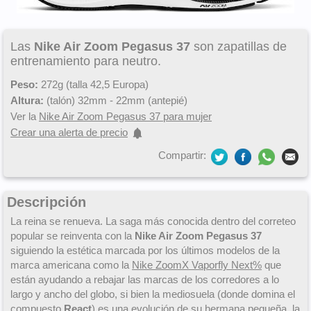
Las
Nike Air Zoom Pegasus 37
son zapatillas de
entrenamiento para neutro.
Peso:
272g (talla 42,5 Europa)
Altura:
(talón) 32mm - 22mm (antepié)
Ver la
Nike Air Zoom Pegasus 37 para mujer
Crear una alerta de precio
Compartir:
Descripción
La reina se renueva. La saga más conocida dentro del correteo
popular se reinventa con la
Nike Air Zoom Pegasus 37
siguiendo la estética marcada por los últimos modelos de la
marca americana como la
Nike ZoomX Vaporfly Next%
que
están ayudando a rebajar las marcas de los corredores a lo
largo y ancho del globo, si bien la mediosuela (donde domina el
compuesto
React
) es una evolución de su hermana pequeña, la