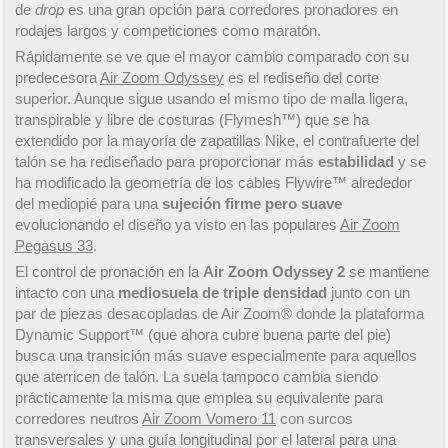
de
drop
es una gran opción para corredores pronadores en
rodajes largos y competiciones como maratón.
Rápidamente se ve que el mayor cambio comparado con su
predecesora
Air Zoom Odyssey
es el rediseño del corte
superior. Aunque sigue usando el mismo tipo de malla ligera,
transpirable y libre de costuras (Flymesh™) que se ha
extendido por la mayoría de zapatillas Nike, el contrafuerte del
talón se ha rediseñado para proporcionar más
estabilidad
y se
ha modificado la geometría de los cables Flywire™ alrededor
del mediopié para una
sujeción firme pero suave
evolucionando el diseño ya visto en las populares
Air Zoom
Pegasus 33
.
El control de pronación en la
Air Zoom Odyssey 2
se mantiene
intacto con una
mediosuela de triple densidad
junto con un
par de piezas desacopladas de Air Zoom® donde la plataforma
Dynamic Support™ (que ahora cubre buena parte del pie)
busca una transición más suave especialmente para aquellos
que aterricen de talón. La suela tampoco cambia siendo
prácticamente la misma que emplea su equivalente para
corredores neutros
Air Zoom Vomero 11
con surcos
transversales y una guía longitudinal por el lateral para una