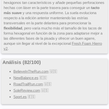
hexágonos tan característicos y añade pequeñas perforaciones
hechas con láser en la parte trasera para conseguir un
tacto
más suave
y una respuesta uniforme. La suela evoluciona
respecto a la edición anterior manteniendo las estrías
transversales en la parte delantera para promocionar la
flexibilidad
, pero varía mucho más el tamaño de los tacos de
forma hexagonal en función de la zona para adaptarse mejor a
las diferentes fases de la pisada y ofrecer un buen agarre,
aunque sin llegar al nivel de la excepcional
Fresh Foam Hierro
v2
.
Análisis (
82
/
100
)
BelieveInTheRun.com
🇺🇸
NewBalance.es
🇪🇸
RoadTrailRun.com
🇺🇸
SoleReview.com
🇺🇸
Sport.es
🇪🇸