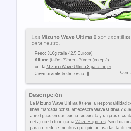
Las
Mizuno Wave Ultima 8
son zapatillas
para neutro.
Peso:
310g (talla 42,5 Europa)
Altura:
(talón) 32mm - 20mm (antepié)
Ver la
Mizuno Wave Ultima 8 para mujer
Compa
Crear una alerta de precio
Descripción
La
Mizuno Wave Ultima 8
tiene la responsabilidad d
línea marcada por su antecesora
Wave Ultima 7
que
amortiguación con buena respuesta y un precio conte
debajo de la tope gama
Wave Enigma 6
. Sin duda u
para corredores neutros que quieran usarlas tanto e