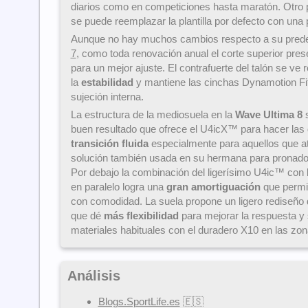
diarios como en competiciones hasta maratón. Otro 
se puede reemplazar la plantilla por defecto con una
Aunque no hay muchos cambios respecto a su pre
7
, como toda renovación anual el corte superior pres
para un mejor ajuste. El contrafuerte del talón se ve
la
estabilidad
y mantiene las cinchas Dynamotion Fi
sujeción interna.
La estructura de la mediosuela en la
Wave Ultima 8
s
buen resultado que ofrece el U4icX™ para hacer las 
transición fluida
especialmente para aquellos que at
solución también usada en su hermana para pronad
Por debajo la combinación del ligerísimo U4ic™ con 
en paralelo logra una
gran amortiguación
que permit
con comodidad. La suela propone un ligero rediseño d
que dé
más flexibilidad
para mejorar la respuesta y
materiales habituales con el duradero X10 en las zo
Análisis
Blogs.SportLife.es
🇪🇸