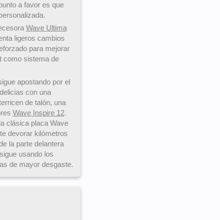
punto a favor es que
 personalizada.
decesora
Wave Ultima
enta ligeros cambios
 reforzado para mejorar
t como sistema de
igue apostando por el
delicias con una
erricen de talón, una
ores
Wave Inspire 12
.
la clásica placa Wave
e devorar kilómetros
e la parte delantera
 sigue usando los
nas de mayor desgaste.