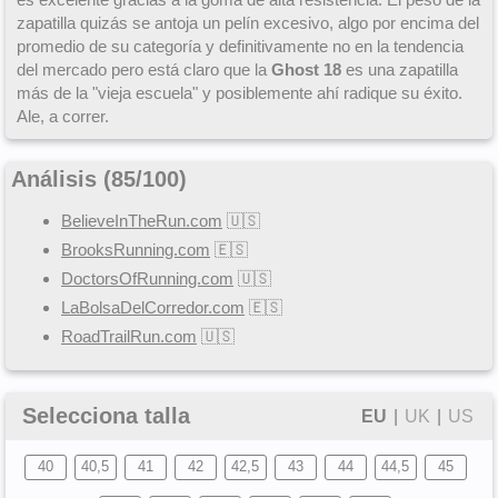
zapatilla quizás se antoja un pelín excesivo, algo por encima del
promedio de su categoría y definitivamente no en la tendencia
del mercado pero está claro que la
Ghost 18
es una zapatilla
más de la "vieja escuela" y posiblemente ahí radique su éxito.
Ale, a correr.
Análisis (
85
/
100
)
BelieveInTheRun.com
🇺🇸
BrooksRunning.com
🇪🇸
DoctorsOfRunning.com
🇺🇸
LaBolsaDelCorredor.com
🇪🇸
RoadTrailRun.com
🇺🇸
Selecciona talla
EU
|
UK
|
US
40
40,5
41
42
42,5
43
44
44,5
45