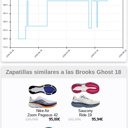
Zapatillas similares a las Brooks Ghost 18
Nike Air
Saucony
Zoom Pegasus 42
Ride 19
139,99€
95,00€
162,99€
95,94€