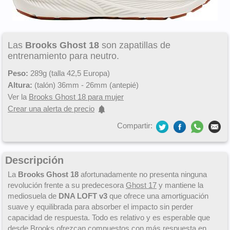
Las
Brooks Ghost 18
son zapatillas de
entrenamiento para neutro.
Peso:
289g (talla 42,5 Europa)
Altura:
(talón) 36mm - 26mm (antepié)
Ver la
Brooks Ghost 18 para mujer
Crear una alerta de precio
Compartir:
Descripción
La
Brooks Ghost 18
afortunadamente no presenta ninguna
revolución frente a su predecesora
Ghost 17
y mantiene la
mediosuela de
DNA LOFT v3
que ofrece una amortiguación
suave y equilibrada para absorber el impacto sin perder
capacidad de respuesta. Todo es relativo y es esperable que
desde Brooks ofrezcan compuestos con más respuesta en