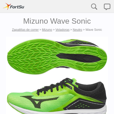
Mizuno Wave Sonic
Zapatillas de correr
>
Mizuno
>
Voladoras
>
Neutro
>
Wave Sonic