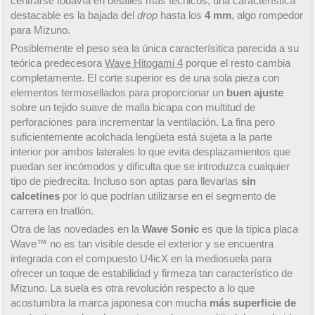
centrarse todavía en detalles más técnicos, una característica
destacable es la bajada del
drop
hasta los
4 mm
, algo rompedor
para Mizuno.
Posiblemente el peso sea la única caracterísitica parecida a su
teórica predecesora
Wave Hitogami 4
porque el resto cambia
completamente. El corte superior es de una sola pieza con
elementos termosellados para proporcionar un
buen ajuste
sobre un tejido suave de malla bicapa con multitud de
perforaciones para incrementar la ventilación. La fina pero
suficientemente acolchada lengüeta está sujeta a la parte
interior por ambos laterales lo que evita desplazamientos que
puedan ser incómodos y dificulta que se introduzca cualquier
tipo de piedrecita. Incluso son aptas para llevarlas
sin
calcetines
por lo que podrían utilizarse en el segmento de
carrera en triatlón.
Otra de las novedades en la
Wave Sonic
es que la típica placa
Wave™ no es tan visible desde el exterior y se encuentra
integrada con el compuesto U4icX en la mediosuela para
ofrecer un toque de estabilidad y firmeza tan característico de
Mizuno. La suela es otra revolución respecto a lo que
acostumbra la marca japonesa con mucha
más superficie de