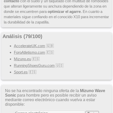
contacto
con el suelo y un taqueado con multitud de romboides
que alteran ligeramente su anchura dependiendo de la zona en
donde se encuentren para
optimizar el agarre
. En cuanto a
materiales sigue confiando en el conocido X10 para incrementar
la durabilidad de la zapatilla.
Análisis (
79
/
100
)
AccelerateUK.com
🇬🇧
ForoAtletismo.com
🇪🇸
Mizuno.eu
🇪🇸
RunningShoesGuru.com
🇺🇸
Sport.es
🇪🇸
No se ha encontrado ninguna oferta de la
Mizuno Wave
Sonic
para hombre pero es posible recibir un aviso
mediante correo electrónico cuando vuelva a estar
disponible: