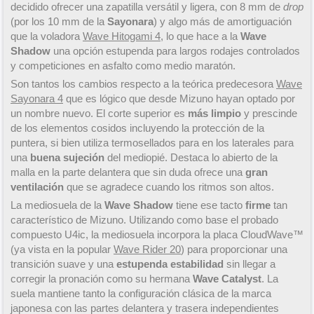
decidido ofrecer una zapatilla versátil y ligera, con 8 mm de
drop
(por los 10 mm de la
Sayonara
) y algo más de amortiguación
que la voladora
Wave Hitogami 4
, lo que hace a la
Wave
Shadow
una opción estupenda para largos rodajes controlados
y competiciones en asfalto como medio maratón.
Son tantos los cambios respecto a la teórica predecesora
Wave
Sayonara 4
que es lógico que desde Mizuno hayan optado por
un nombre nuevo. El corte superior es
más limpio
y prescinde
de los elementos cosidos incluyendo la protección de la
puntera, si bien utiliza termosellados para en los laterales para
una
buena sujeción
del mediopié. Destaca lo abierto de la
malla en la parte delantera que sin duda ofrece una
gran
ventilación
que se agradece cuando los ritmos son altos.
La mediosuela de la
Wave Shadow
tiene ese tacto
firme
tan
característico de Mizuno. Utilizando como base el probado
compuesto U4ic, la mediosuela incorpora la placa CloudWave™
(ya vista en la popular
Wave Rider 20
) para proporcionar una
transición suave y una
estupenda estabilidad
sin llegar a
corregir la pronación como su hermana
Wave Catalyst
. La
suela mantiene tanto la configuración clásica de la marca
japonesa con las partes delantera y trasera independientes