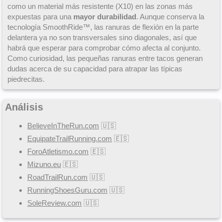
como un material más resistente (X10) en las zonas más
expuestas para una
mayor durabilidad
. Aunque conserva la
tecnología SmoothRide™, las ranuras de flexión en la parte
delantera ya no son transversales sino diagonales, así que
habrá que esperar para comprobar cómo afecta al conjunto.
Como curiosidad, las pequeñas ranuras entre tacos generan
dudas acerca de su capacidad para atrapar las típicas
piedrecitas.
Análisis
BelieveInTheRun.com
🇺🇸
EquipateTrailRunning.com
🇪🇸
ForoAtletismo.com
🇪🇸
Mizuno.eu
🇪🇸
RoadTrailRun.com
🇺🇸
RunningShoesGuru.com
🇺🇸
SoleReview.com
🇺🇸