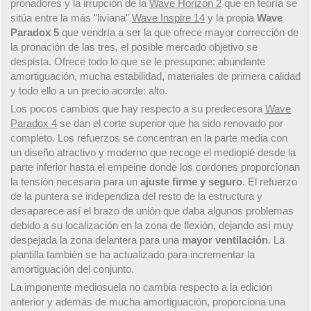
pronadores y la irrupción de la
Wave Horizon 2
que en teoría se
sitúa entre la más "liviana"
Wave Inspire 14
y la propia
Wave
Paradox 5
que vendría a ser la que ofrece mayor corrección de
la pronación de las tres, el posible mercado objetivo se
despista. Ofrece todo lo que se le presupone: abundante
amortiguación, mucha estabilidad, materiales de primera calidad
y todo ello a un precio acorde: alto.
Los pocos cambios que hay respecto a su predecesora
Wave
Paradox 4
se dan el corte superior que ha sido renovado por
completo. Los refuerzos se concentran en la parte media con
un diseño atractivo y moderno que recoge el mediopié desde la
parte inferior hasta el empeine donde los cordones proporcionan
la tensión necesaria para un
ajuste firme y seguro
. El refuerzo
de la puntera se independiza del resto de la estructura y
desaparece así el brazo de unión que daba algunos problemas
debido a su localización en la zona de flexión, dejando así muy
despejada la zona delantera para una
mayor ventilación
. La
plantilla también se ha actualizado para incrementar la
amortiguación del conjunto.
La imponente mediosuela no cambia respecto a la edición
anterior y además de mucha amortiguación, proporciona una