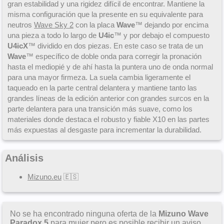
gran estabilidad y una rigidez difícil de encontrar. Mantiene la
misma configuración que la presente en su equivalente para
neutros
Wave Sky 2
con la placa
Wave
™ dejando por encima
una pieza a todo lo largo de
U4ic
™ y por debajo el compuesto
U4icX
™ dividido en dos piezas. En este caso se trata de un
Wave
™ específico de doble onda para corregir la pronación
hasta el mediopié y de ahí hasta la puntera uno de onda normal
para una mayor firmeza. La suela cambia ligeramente el
taqueado en la parte central delantera y mantiene tanto las
grandes líneas de la edición anterior con grandes surcos en la
parte delantera para una transición más suave, como los
materiales donde destaca el robusto y fiable X10 en las partes
más expuestas al desgaste para incrementar la durabilidad.
Análisis
Mizuno.eu
🇪🇸
No se ha encontrado ninguna oferta de la
Mizuno Wave
Paradox 5
para mujer pero es posible recibir un aviso