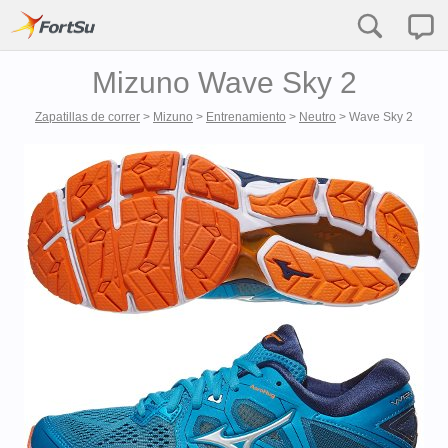
Mizuno Wave Sky 2
Zapatillas de correr
>
Mizuno
>
Entrenamiento
>
Neutro
>
Wave Sky 2