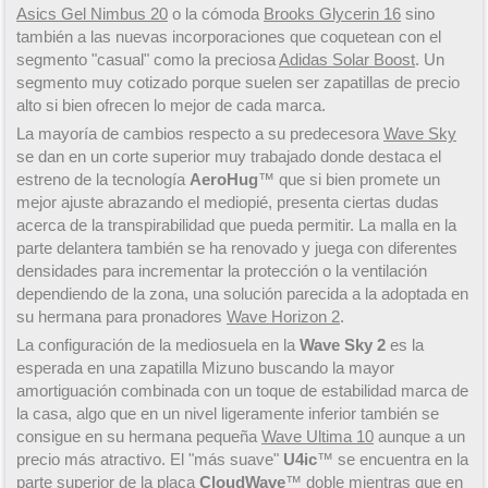
Asics Gel Nimbus 20
o la cómoda
Brooks Glycerin 16
sino
también a las nuevas incorporaciones que coquetean con el
segmento "casual" como la preciosa
Adidas Solar Boost
. Un
segmento muy cotizado porque suelen ser zapatillas de precio
alto si bien ofrecen lo mejor de cada marca.
La mayoría de cambios respecto a su predecesora
Wave Sky
se dan en un corte superior muy trabajado donde destaca el
estreno de la tecnología
AeroHug
™ que si bien promete un
mejor ajuste abrazando el mediopié, presenta ciertas dudas
acerca de la transpirabilidad que pueda permitir. La malla en la
parte delantera también se ha renovado y juega con diferentes
densidades para incrementar la protección o la ventilación
dependiendo de la zona, una solución parecida a la adoptada en
su hermana para pronadores
Wave Horizon 2
.
La configuración de la mediosuela en la
Wave Sky 2
es la
esperada en una zapatilla Mizuno buscando la mayor
amortiguación combinada con un toque de estabilidad marca de
la casa, algo que en un nivel ligeramente inferior también se
consigue en su hermana pequeña
Wave Ultima 10
aunque a un
precio más atractivo. El "más suave"
U4ic
™ se encuentra en la
parte superior de la placa
CloudWave
™ doble mientras que en