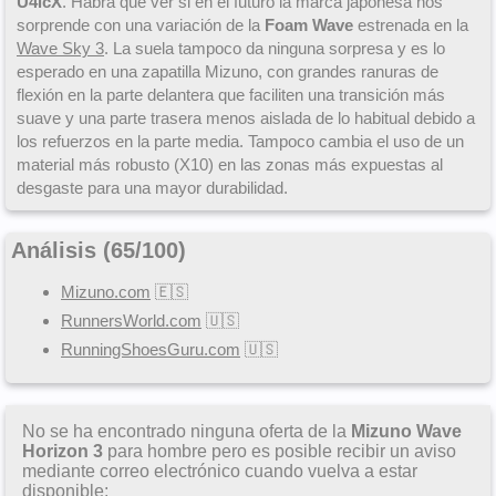
U4icX
. Habrá que ver si en el futuro la marca japonesa nos
sorprende con una variación de la
Foam Wave
estrenada en la
Wave Sky 3
. La suela tampoco da ninguna sorpresa y es lo
esperado en una zapatilla Mizuno, con grandes ranuras de
flexión en la parte delantera que faciliten una transición más
suave y una parte trasera menos aislada de lo habitual debido a
los refuerzos en la parte media. Tampoco cambia el uso de un
material más robusto (X10) en las zonas más expuestas al
desgaste para una mayor durabilidad.
Análisis (
65
/
100
)
Mizuno.com
🇪🇸
RunnersWorld.com
🇺🇸
RunningShoesGuru.com
🇺🇸
No se ha encontrado ninguna oferta de la
Mizuno Wave
Horizon 3
para hombre pero es posible recibir un aviso
mediante correo electrónico cuando vuelva a estar
disponible: