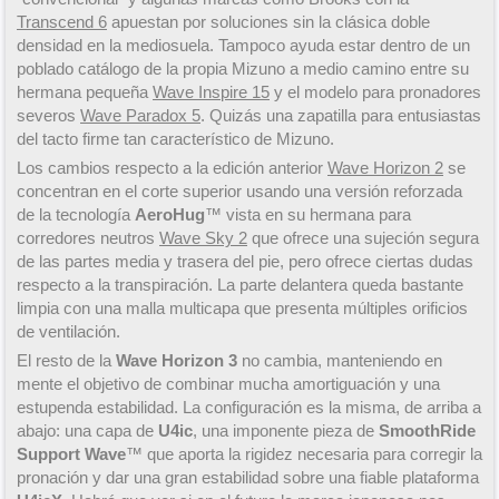
Transcend 6
apuestan por soluciones sin la clásica doble
densidad en la mediosuela. Tampoco ayuda estar dentro de un
poblado catálogo de la propia Mizuno a medio camino entre su
hermana pequeña
Wave Inspire 15
y el modelo para pronadores
severos
Wave Paradox 5
. Quizás una zapatilla para entusiastas
del tacto firme tan característico de Mizuno.
Los cambios respecto a la edición anterior
Wave Horizon 2
se
concentran en el corte superior usando una versión reforzada
de la tecnología
AeroHug
™ vista en su hermana para
corredores neutros
Wave Sky 2
que ofrece una sujeción segura
de las partes media y trasera del pie, pero ofrece ciertas dudas
respecto a la transpiración. La parte delantera queda bastante
limpia con una malla multicapa que presenta múltiples orificios
de ventilación.
El resto de la
Wave Horizon 3
no cambia, manteniendo en
mente el objetivo de combinar mucha amortiguación y una
estupenda estabilidad. La configuración es la misma, de arriba a
abajo: una capa de
U4ic
, una imponente pieza de
SmoothRide
Support Wave
™ que aporta la rigidez necesaria para corregir la
pronación y dar una gran estabilidad sobre una fiable plataforma