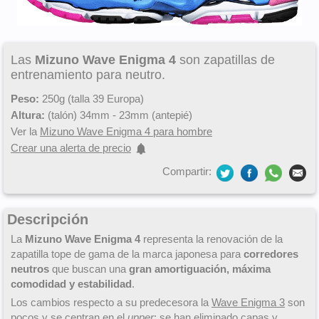
Las
Mizuno Wave Enigma 4
son zapatillas de
entrenamiento para neutro.
Peso:
250g (talla 39 Europa)
Altura:
(talón) 34mm - 23mm (antepié)
Ver la
Mizuno Wave Enigma 4 para hombre
Crear una alerta de precio
Compartir:
Descripción
La
Mizuno Wave Enigma 4
representa la renovación de la
zapatilla tope de gama de la marca japonesa para
corredores
neutros
que buscan una
gran amortiguación, máxima
comodidad y estabilidad
.
Los cambios respecto a su predecesora la
Wave Enigma 3
son
pocos y se centran en el
upper
: se han eliminado capas y