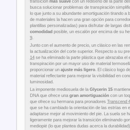
transición
más suave
con un rediseño de la parte del
busca solucionar problemas de transpiración simplific
lo que junto a su abundante amortiguación tirando a 
de materiales la hacen una gran opción para corredo
plantillas personalizadas) para disfrutar de largas di
comodidad
posible, un escalón por encima de su 
9
.
Junto con el aumento de precio, un clásico en las r
la actualización del corte superior. Respecto a su p
14
se ha eliminado la parte plástica que abrazaba el e
transpiración por un mayor uso de material termosella
proporcionar un
ajuste más ligero
. El clásico logo 
material reflectante para mejorar la visibilidad en con
luminosidad.
La imponente mediosuela de la
Glycerin 15
mantiene
DNA que ofrece una
gran amortiguación
con un toqu
que ofrece su hermana para pronadores
Transcend 
que se ha cambiado la orientación de las estrías en el
adaptarse mejor al movimiento del pie. La suela se h
ligeramente para mejorar la transición eliminando gom
mediopié (lo que plantea dudas acerca la durabilidad)