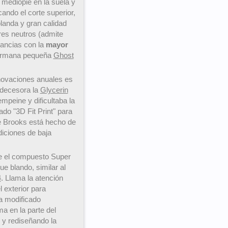
 mediopié en la suela y
ando el corte superior,
blanda y gran calidad
res neutros (admite
stancias con la
mayor
hermana pequeña
Ghost
enovaciones anuales es
redecesora la
Glycerin
mpeine y dificultaba la
do "3D Fit Print" para
de Brooks está hecho de
diciones de baja
 el compuesto Super
e blando, similar al
4
. Llama la atención
 exterior para
a modificado
a en la parte del
 y rediseñando la