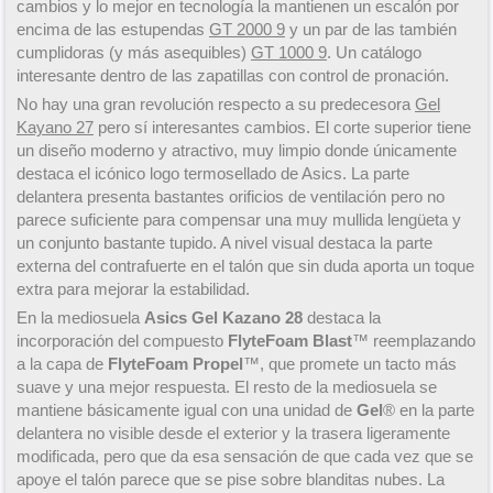
cambios y lo mejor en tecnología la mantienen un escalón por
encima de las estupendas
GT 2000 9
y un par de las también
cumplidoras (y más asequibles)
GT 1000 9
. Un catálogo
interesante dentro de las zapatillas con control de pronación.
No hay una gran revolución respecto a su predecesora
Gel
Kayano 27
pero sí interesantes cambios. El corte superior tiene
un diseño moderno y atractivo, muy limpio donde únicamente
destaca el icónico logo termosellado de Asics. La parte
delantera presenta bastantes orificios de ventilación pero no
parece suficiente para compensar una muy mullida lengüeta y
un conjunto bastante tupido. A nivel visual destaca la parte
externa del contrafuerte en el talón que sin duda aporta un toque
extra para mejorar la estabilidad.
En la mediosuela
Asics Gel Kazano 28
destaca la
incorporación del compuesto
FlyteFoam Blast
™ reemplazando
a la capa de
FlyteFoam Propel
™, que promete un tacto más
suave y una mejor respuesta. El resto de la mediosuela se
mantiene básicamente igual con una unidad de
Gel
® en la parte
delantera no visible desde el exterior y la trasera ligeramente
modificada, pero que da esa sensación de que cada vez que se
apoye el talón parece que se pise sobre blanditas nubes. La