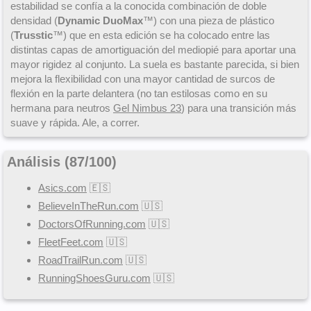
estabilidad se confía a la conocida combinación de doble
densidad (
Dynamic DuoMax
™) con una pieza de plástico
(
Trusstic
™) que en esta edición se ha colocado entre las
distintas capas de amortiguación del mediopié para aportar una
mayor rigidez al conjunto. La suela es bastante parecida, si bien
mejora la flexibilidad con una mayor cantidad de surcos de
flexión en la parte delantera (no tan estilosas como en su
hermana para neutros
Gel Nimbus 23
) para una transición más
suave y rápida. Ale, a correr.
Análisis (
87
/
100
)
Asics.com
🇪🇸
BelieveInTheRun.com
🇺🇸
DoctorsOfRunning.com
🇺🇸
FleetFeet.com
🇺🇸
RoadTrailRun.com
🇺🇸
RunningShoesGuru.com
🇺🇸