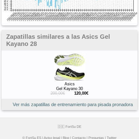
Zapatillas similares a las Asics Gel
Kayano 28
Asics
Gel Kayano 30
200,00€
120,00€
Ver más zapatillas de entrenamiento para pisada pronadora
🇩🇪 FortSu DE
© FortSu ES |
Aviso legal
|
Blog
|
Contacto
|
Preguntas
|
Twitter