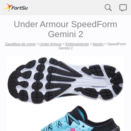
Under Armour SpeedForm
Gemini 2
Zapatillas de correr
>
Under Armour
>
Entrenamiento
>
Neutro
>
SpeedForm
Gemini 2