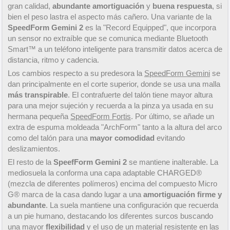
gran calidad,
abundante amortiguación
y
buena respuesta
, si
bien el peso lastra el aspecto más cañero. Una variante de la
SpeedForm Gemini 2
es la "Record Equipped", que incorpora
un sensor no extraíble que se comunica mediante Bluetooth
Smart™ a un teléfono inteligente para transmitir datos acerca de
distancia, ritmo y cadencia.
Los cambios respecto a su predesora la
SpeedForm Gemini
se
dan principalmente en el corte superior, donde se usa una malla
más transpirable
. El contrafuerte del talón tiene mayor altura
para una mejor sujeción y recuerda a la pinza ya usada en su
hermana pequeña
SpeedForm Fortis
. Por último, se añade un
extra de espuma moldeada "ArchForm" tanto a la altura del arco
como del talón para una
mayor comodidad
evitando
deslizamientos.
El resto de la
SpeefForm Gemini 2
se mantiene inalterable. La
mediosuela la conforma una capa adaptable CHARGED®
(mezcla de diferentes polímeros) encima del compuesto Micro
G® marca de la casa dando lugar a una
amortiguación firme y
abundante
. La suela mantiene una configuración que recuerda
a un pie humano, destacando los diferentes surcos buscando
una mayor
flexibilidad
y el uso de un material resistente en las