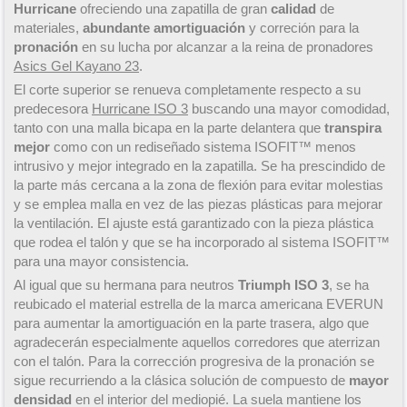
Hurricane
ofreciendo una zapatilla de gran
calidad
de
materiales,
abundante amortiguación
y correción para la
pronación
en su lucha por alcanzar a la reina de pronadores
Asics Gel Kayano 23
.
El corte superior se renueva completamente respecto a su
predecesora
Hurricane ISO 3
buscando una mayor comodidad,
tanto con una malla bicapa en la parte delantera que
transpira
mejor
como con un rediseñado sistema ISOFIT™ menos
intrusivo y mejor integrado en la zapatilla. Se ha prescindido de
la parte más cercana a la zona de flexión para evitar molestias
y se emplea malla en vez de las piezas plásticas para mejorar
la ventilación. El ajuste está garantizado con la pieza plástica
que rodea el talón y que se ha incorporado al sistema ISOFIT™
para una mayor consistencia.
Al igual que su hermana para neutros
Triumph ISO 3
, se ha
reubicado el material estrella de la marca americana EVERUN
para aumentar la amortiguación en la parte trasera, algo que
agradecerán especialmente aquellos corredores que aterrizan
con el talón. Para la corrección progresiva de la pronación se
sigue recurriendo a la clásica solución de compuesto de
mayor
densidad
en el interior del mediopié. La suela mantiene los