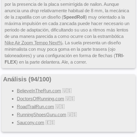
por la presencia de la placa semirrígida de nailon. Aunque
anuncia una
drop
relativamente habitual de 8 mm, la mecánica
de la zapatilla con un diseño (
SpeedRoll
) muy orientado a la
máxima impulsión en cada zancada puede hacer necesario un
periodo de adaptación, dificultando su uso a ritmos más lentos
de una manera parecida a como ocurre con la estrambótica
Nike Air Zoom Tempo Next%
. La suela presenta un diseño
minimalista con muy poca goma en la parte trasera (ojo
taloneadores) y una configuración en forma de flechas (
TRI-
FLEX
) en la parte delantera. Ale, a correr.
Análisis (
94
/
100
)
BelieveInTheRun.com
🇺🇸
DoctorsOfRunning.com
🇺🇸
RoadTrailRun.com
🇺🇸
RunningShoesGuru.com
🇺🇸
Saucony.com
🇪🇸