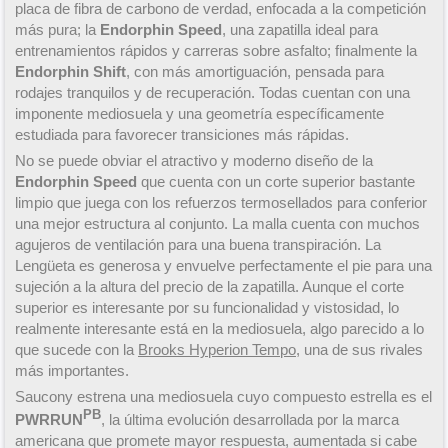
placa de fibra de carbono de verdad, enfocada a la competición
más pura; la
Endorphin Speed
, una zapatilla ideal para
entrenamientos rápidos y carreras sobre asfalto; finalmente la
Endorphin Shift
, con más amortiguación, pensada para
rodajes tranquilos y de recuperación. Todas cuentan con una
imponente mediosuela y una geometría específicamente
estudiada para favorecer transiciones más rápidas.
No se puede obviar el atractivo y moderno diseño de la
Endorphin Speed
que cuenta con un corte superior bastante
limpio que juega con los refuerzos termosellados para conferior
una mejor estructura al conjunto. La malla cuenta con muchos
agujeros de ventilación para una buena transpiración. La
Lengüeta es generosa y envuelve perfectamente el pie para una
sujeción a la altura del precio de la zapatilla. Aunque el corte
superior es interesante por su funcionalidad y vistosidad, lo
realmente interesante está en la mediosuela, algo parecido a lo
que sucede con la
Brooks Hyperion Tempo
, una de sus rivales
más importantes.
Saucony estrena una mediosuela cuyo compuesto estrella es el
PB
PWRRUN
, la última evolución desarrollada por la marca
americana que promete mayor respuesta, aumentada si cabe