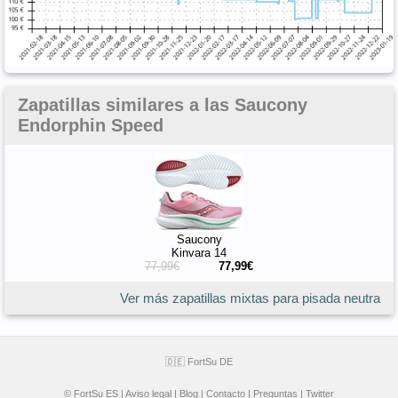
Zapatillas similares a las Saucony
Endorphin Speed
Saucony
Kinvara 14
77,99€
77,99€
Ver más zapatillas mixtas para pisada neutra
🇩🇪 FortSu DE
© FortSu ES |
Aviso legal
|
Blog
|
Contacto
|
Preguntas
|
Twitter