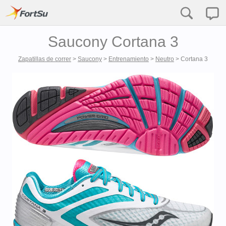
Saucony Cortana 3
Zapatillas de correr
>
Saucony
>
Entrenamiento
>
Neutro
>
Cortana 3