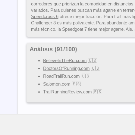
corredores que priorizan la comodidad en distancias u
variados. Para quienes buscan más agarre en terreno
Speedcross 6
ofrece mejor tracción. Para trail más li
Challenger 8
es más polivalente. Para abundante amor
más técnico, la
Speedgoat 7
tiene mejor agarre. Ale, 
Análisis (
91
/
100
)
BelieveInTheRun.com
🇺🇸
DoctorsOfRunning.com
🇺🇸
RoadTrailRun.com
🇺🇸
Salomon.com
🇪🇸
TrailRunningReview.com
🇪🇸