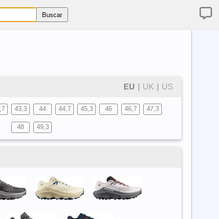
EU
|
UK
|
US
,7
43,3
44
44,7
45,3
46
46,7
47,3
48
49,3