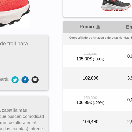
Precio
En
Como afiliado de Amazon y de otras tiendas, 
de trail para
150,00€
0,
105,00€
(↓30%)
102,89€
3,
rtir:
150,00€
0,
106,95€
(↓29%)
a zapatilla más
 que buscan comodidad
106,49€
2,
 mm de altura en el
an las cuentas), ofrece