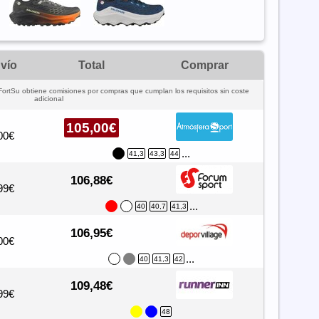
vío
Total
Comprar
FortSu obtiene comisiones por compras que cumplan los requisitos sin coste
adicional
105,00€
00€
...
41,3
43,3
44
106,88€
99€
...
40
40,7
41,3
106,95€
00€
...
40
41,3
42
109,48€
99€
48