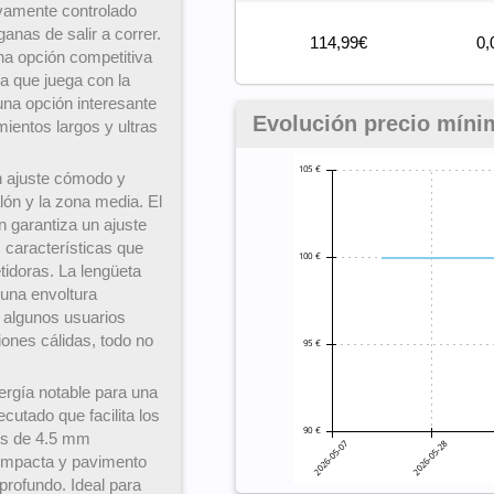
ivamente controlado
anas de salir a correr.
114,99€
0,
na opción competitiva
a que juega con la
una opción interesante
Evolución precio míni
ientos largos y ultras
un ajuste cómodo y
lón y la zona media. El
garantiza un ajuste
 características que
tidoras. La lengüeta
 una envoltura
e algunos usuarios
ones cálidas, todo no
ergía notable para una
cutado que facilita los
s de 4.5 mm
compacta y pavimento
rofundo. Ideal para