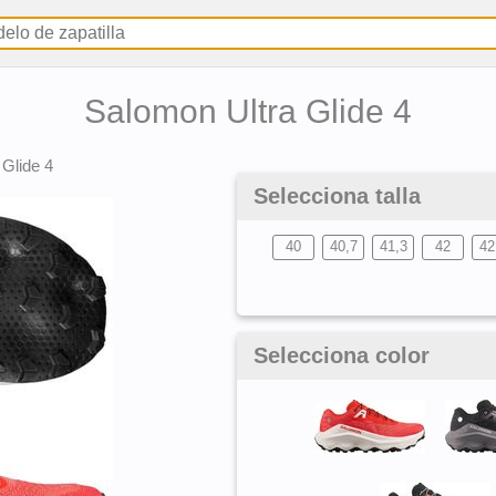
Salomon Ultra Glide 4
 Glide 4
Selecciona talla
40
40,7
41,3
42
42
Selecciona color