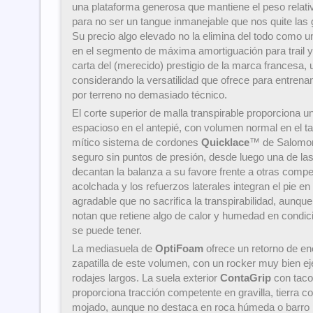
una plataforma generosa que mantiene el peso relat
para no ser un tangue inmanejable que nos quite las g
Su precio algo elevado no la elimina del todo como u
en el segmento de máxima amortiguación para trail y
carta del (merecido) prestigio de la marca francesa, 
considerando la versatilidad que ofrece para entrenam
por terreno no demasiado técnico.
El corte superior de malla transpirable proporciona 
espacioso en el antepié, con volumen normal en el ta
mítico sistema de cordones
Quicklace
™ de Salomon 
seguro sin puntos de presión, desde luego una de las
decantan la balanza a su favore frente a otras compe
acolchada y los refuerzos laterales integran el pie en
agradable que no sacrifica la transpirabilidad, aunqu
notan que retiene algo de calor y humedad en condici
se puede tener.
La mediasuela de
OptiFoam
ofrece un retorno de en
zapatilla de este volumen, con un rocker muy bien eje
rodajes largos. La suela exterior
ContaGrip
con taco
proporciona tracción competente en gravilla, tierra 
mojado, aunque no destaca en roca húmeda o barro p