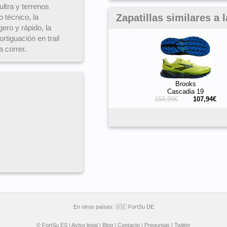
ltra y terrenos
Zapatillas similares a 
 técnico, la
gero y rápido, la
tiguación en trail
a correr.
Brooks
Cascadia 19
150,99€
107,94€
En otros países:
🇩🇪 FortSu DE
© FortSu ES |
Aviso legal
|
Blog
|
Contacto
|
Preguntas
|
Twitter