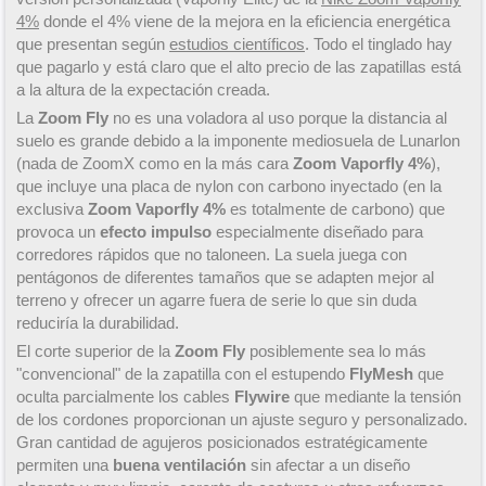
4%
donde el 4% viene de la mejora en la eficiencia energética
que presentan según
estudios científicos
. Todo el tinglado hay
que pagarlo y está claro que el alto precio de las zapatillas está
a la altura de la expectación creada.
La
Zoom Fly
no es una voladora al uso porque la distancia al
suelo es grande debido a la imponente mediosuela de Lunarlon
(nada de ZoomX como en la más cara
Zoom Vaporfly 4%
),
que incluye una placa de nylon con carbono inyectado (en la
exclusiva
Zoom Vaporfly 4%
es totalmente de carbono) que
provoca un
efecto impulso
especialmente diseñado para
corredores rápidos que no taloneen. La suela juega con
pentágonos de diferentes tamaños que se adapten mejor al
terreno y ofrecer un agarre fuera de serie lo que sin duda
reduciría la durabilidad.
El corte superior de la
Zoom Fly
posiblemente sea lo más
"convencional" de la zapatilla con el estupendo
FlyMesh
que
oculta parcialmente los cables
Flywire
que mediante la tensión
de los cordones proporcionan un ajuste seguro y personalizado.
Gran cantidad de agujeros posicionados estratégicamente
permiten una
buena ventilación
sin afectar a un diseño