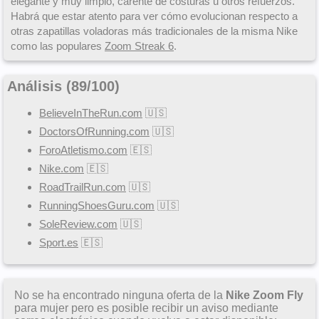
elegante y muy limpio, carente de costuras u otros refuerzos.
Habrá que estar atento para ver cómo evolucionan respecto a
otras zapatillas voladoras más tradicionales de la misma Nike
como las populares
Zoom Streak 6
.
Análisis (
89
/
100
)
BelieveInTheRun.com
🇺🇸
DoctorsOfRunning.com
🇺🇸
ForoAtletismo.com
🇪🇸
Nike.com
🇪🇸
RoadTrailRun.com
🇺🇸
RunningShoesGuru.com
🇺🇸
SoleReview.com
🇺🇸
Sport.es
🇪🇸
No se ha encontrado ninguna oferta de la
Nike Zoom Fly
para mujer pero es posible recibir un aviso mediante