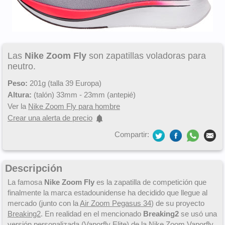
Las
Nike Zoom Fly
son zapatillas voladoras para
neutro.
Peso:
201g (talla 39 Europa)
Altura:
(talón) 33mm - 23mm (antepié)
Ver la
Nike Zoom Fly para hombre
Crear una alerta de precio
Compartir:
Descripción
La famosa
Nike Zoom Fly
es la zapatilla de competición que
finalmente la marca estadounidense ha decidido que llegue al
mercado (junto con la
Air Zoom Pegasus 34
) de su proyecto
Breaking2
. En realidad en el mencionado
Breaking2
se usó una
versión personalizada (Vaporfly Elite) de la
Nike Zoom Vaporfly