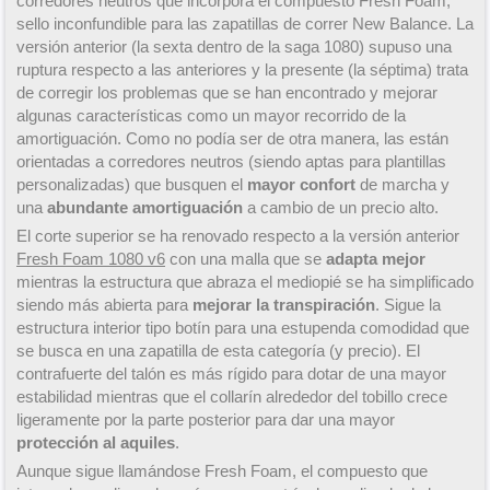
corredores neutros que incorpora el compuesto Fresh Foam,
sello inconfundible para las zapatillas de correr New Balance. La
versión anterior (la sexta dentro de la saga 1080) supuso una
ruptura respecto a las anteriores y la presente (la séptima) trata
de corregir los problemas que se han encontrado y mejorar
algunas características como un mayor recorrido de la
amortiguación. Como no podía ser de otra manera, las
están
orientadas a corredores neutros (siendo aptas para plantillas
personalizadas) que busquen el
mayor confort
de marcha y
una
abundante amortiguación
a cambio de un precio alto.
El corte superior se ha renovado respecto a la versión anterior
Fresh Foam 1080 v6
con una malla que se
adapta mejor
mientras la estructura que abraza el mediopié se ha simplificado
siendo más abierta para
mejorar la transpiración
. Sigue la
estructura interior tipo botín para una estupenda comodidad que
se busca en una zapatilla de esta categoría (y precio). El
contrafuerte del talón es más rígido para dotar de una mayor
estabilidad mientras que el collarín alrededor del tobillo crece
ligeramente por la parte posterior para dar una mayor
protección al aquiles
.
Aunque sigue llamándose Fresh Foam, el compuesto que