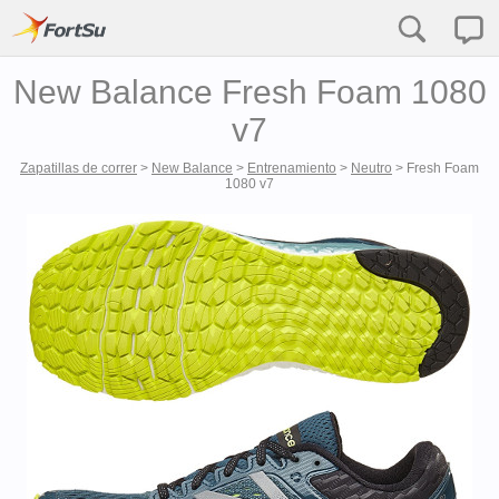
New Balance Fresh Foam 1080
v7
Zapatillas de correr
>
New Balance
>
Entrenamiento
>
Neutro
>
Fresh Foam
1080 v7