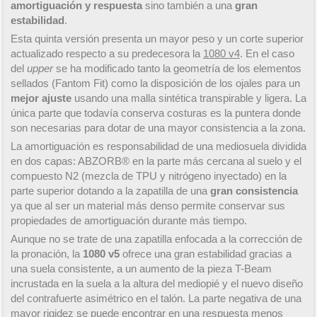
amortiguación y respuesta
sino también a una
gran
estabilidad
.
Esta quinta versión presenta un mayor peso y un corte superior
actualizado respecto a su predecesora la
1080 v4
. En el caso
del
upper
se ha modificado tanto la geometría de los elementos
sellados (Fantom Fit) como la disposición de los ojales para un
mejor ajuste
usando una malla sintética transpirable y ligera. La
única parte que todavía conserva costuras es la puntera donde
son necesarias para dotar de una mayor consistencia a la zona.
La amortiguación es responsabilidad de una mediosuela dividida
en dos capas: ABZORB® en la parte más cercana al suelo y el
compuesto N2 (mezcla de TPU y nitrógeno inyectado) en la
parte superior dotando a la zapatilla de una
gran consistencia
ya que al ser un material más denso permite conservar sus
propiedades de amortiguación durante más tiempo.
Aunque no se trate de una zapatilla enfocada a la corrección de
la pronación, la
1080 v5
ofrece una gran estabilidad gracias a
una suela consistente, a un aumento de la pieza T-Beam
incrustada en la suela a la altura del mediopié y el nuevo diseño
del contrafuerte asimétrico en el talón. La parte negativa de una
mayor rigidez se puede encontrar en una respuesta menos