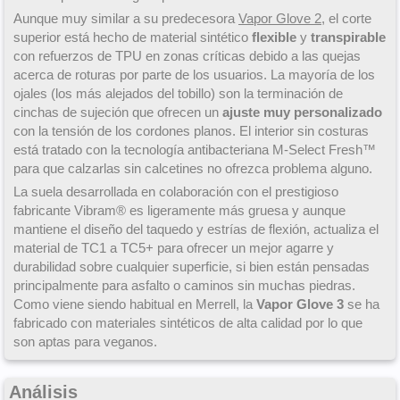
Aunque muy similar a su predecesora
Vapor Glove 2
, el corte
superior está hecho de material sintético
flexible
y
transpirable
con refuerzos de TPU en zonas críticas debido a las quejas
acerca de roturas por parte de los usuarios. La mayoría de los
ojales (los más alejados del tobillo) son la terminación de
cinchas de sujeción que ofrecen un
ajuste muy personalizado
con la tensión de los cordones planos. El interior sin costuras
está tratado con la tecnología antibacteriana M-Select Fresh™
para que calzarlas sin calcetines no ofrezca problema alguno.
La suela desarrollada en colaboración con el prestigioso
fabricante Vibram® es ligeramente más gruesa y aunque
mantiene el diseño del taquedo y estrías de flexión, actualiza el
material de TC1 a TC5+ para ofrecer un mejor agarre y
durabilidad sobre cualquier superficie, si bien están pensadas
principalmente para asfalto o caminos sin muchas piedras.
Como viene siendo habitual en Merrell, la
Vapor Glove 3
se ha
fabricado con materiales sintéticos de alta calidad por lo que
son aptas para veganos.
Análisis