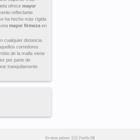
güeta ofrece
mayor
ento reflectante
 se ha hecho más rígida
a una
mayor firmeza
en
n cualquier distancia
quellos corredores
ambio de la malla viene
ior por parte de
rar tranquilamente
En otros países:
🇩🇪 FortSu DE