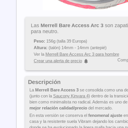
Las
Merrell Bare Access Arc 3
son zapati
para neutro.
Peso:
156g (talla 39 Europa)
Altura:
(talón) 14mm - 14mm (antepié)
Ver la
Merrell Bare Access Arc 3 para hombre
Compa
Crear una alerta de precio
Descripción
La
Merrell Bare Access 3
se consolida como una de
(junto con la
Saucony Kinvara 4
) dentro de la transi
bien como minimalista no radical. Además es uno de
mejor relación calidad/precio
del mercado.
En esta versión se conserva el
fenomenal ajuste
en 
casa y la resistente suela Vibram dejando los cambios
donde se ha evolucionado la ligera malla hacia una p