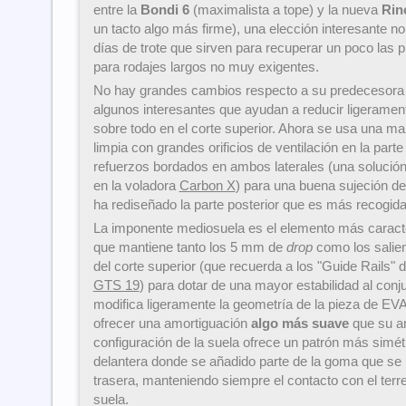
entre la
Bondi 6
(maximalista a tope) y la nueva
Rin
un tacto algo más firme), una elección interesante n
días de trote que sirven para recuperar un poco las 
para rodajes largos no muy exigentes.
No hay grandes cambios respecto a su predecesor
algunos interesantes que ayudan a reducir ligerament
sobre todo en el corte superior. Ahora se usa una ma
limpia con grandes orificios de ventilación en la part
refuerzos bordados en ambos laterales (una solución
en la voladora
Carbon X
) para una buena sujeción d
ha rediseñado la parte posterior que es más recogida
La imponente mediosuela es el elemento más caracte
que mantiene tanto los 5 mm de
drop
como los salie
del corte superior (que recuerda a los "Guide Rails" 
GTS 19
) para dotar de una mayor estabilidad al conj
modifica ligeramente la geometría de la pieza de EV
ofrecer una amortiguación
algo más suave
que su a
configuración de la suela ofrece un patrón más simétr
delantera donde se añadido parte de la goma que se 
trasera, manteniendo siempre el contacto con el terre
suela.