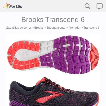
Brooks Transcend 6
Zapatillas de correr
>
Brooks
>
Entrenamiento
>
Pronador
>
Transcend 6