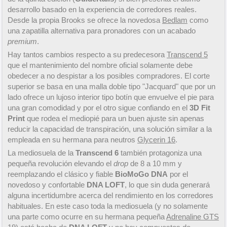
desarrollo basado en la experiencia de corredores reales.
Desde la propia Brooks se ofrece la novedosa
Bedlam
como
una zapatilla alternativa para pronadores con un acabado
premium
.
Hay tantos cambios respecto a su predecesora
Transcend 5
que el mantenimiento del nombre oficial solamente debe
obedecer a no despistar a los posibles compradores. El corte
superior se basa en una malla doble tipo "Jacquard" que por un
lado ofrece un lujoso interior tipo botín que envuelve el pie para
una gran comodidad y por el otro sigue confiando en el
3D Fit
Print
que rodea el mediopié para un buen ajuste sin apenas
reducir la capacidad de transpiración, una solución similar a la
empleada en su hermana para neutros
Glycerin 16
.
La mediosuela de la
Transcend 6
también protagoniza una
pequeña revolución elevando el
drop
de 8 a 10 mm y
reemplazando el clásico y fiable
BioMoGo DNA
por el
novedoso y confortable
DNA LOFT
, lo que sin duda generará
alguna incertidumbre acerca del rendimiento en los corredores
habituales. En este caso toda la mediosuela (y no solamente
una parte como ocurre en su hermana pequeña
Adrenaline GTS