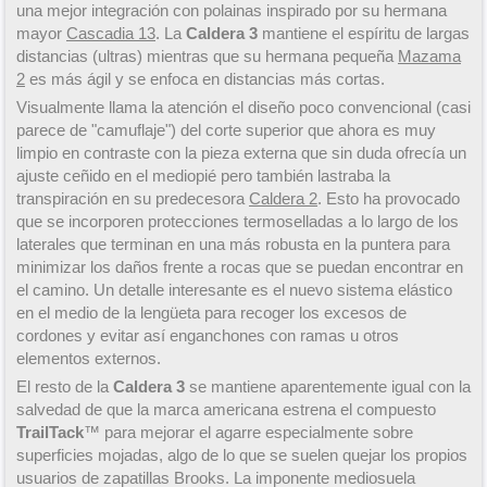
una mejor integración con polainas inspirado por su hermana
mayor
Cascadia 13
. La
Caldera 3
mantiene el espíritu de largas
distancias (ultras) mientras que su hermana pequeña
Mazama
2
es más ágil y se enfoca en distancias más cortas.
Visualmente llama la atención el diseño poco convencional (casi
parece de "camuflaje") del corte superior que ahora es muy
limpio en contraste con la pieza externa que sin duda ofrecía un
ajuste ceñido en el mediopié pero también lastraba la
transpiración en su predecesora
Caldera 2
. Esto ha provocado
que se incorporen protecciones termoselladas a lo largo de los
laterales que terminan en una más robusta en la puntera para
minimizar los daños frente a rocas que se puedan encontrar en
el camino. Un detalle interesante es el nuevo sistema elástico
en el medio de la lengüeta para recoger los excesos de
cordones y evitar así enganchones con ramas u otros
elementos externos.
El resto de la
Caldera 3
se mantiene aparentemente igual con la
salvedad de que la marca americana estrena el compuesto
TrailTack
™ para mejorar el agarre especialmente sobre
superficies mojadas, algo de lo que se suelen quejar los propios
usuarios de zapatillas Brooks. La imponente mediosuela