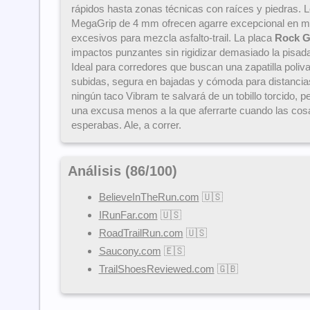
rápidos hasta zonas técnicas con raíces y piedras. 
MegaGrip de 4 mm ofrecen agarre excepcional en moj
excesivos para mezcla asfalto-trail. La placa
Rock G
impactos punzantes sin rigidizar demasiado la pisada
Ideal para corredores que buscan una zapatilla poliva
subidas, segura en bajadas y cómoda para distancia
ningún taco Vibram te salvará de un tobillo torcido, 
una excusa menos a la que aferrarte cuando las co
esperabas. Ale, a correr.
Análisis (
86
/
100
)
BelieveInTheRun.com
🇺🇸
IRunFar.com
🇺🇸
RoadTrailRun.com
🇺🇸
Saucony.com
🇪🇸
TrailShoesReviewed.com
🇬🇧