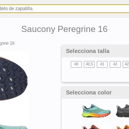
Saucony Peregrine 16
grine 16
Selecciona talla
40
40,5
41
42
42
Selecciona color