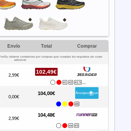
Envío
Total
Comprar
FortSu obtiene comisiones por compras que cumplan los requisitos sin coste
adicional
102,49€
2,99€
...
41
42
42,5
104,00€
0,00€
46
104,48€
2,99€
44
45