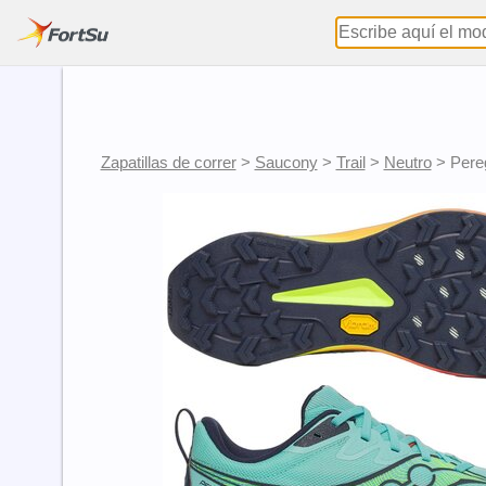
Zapatillas de correr
>
Saucony
>
Trail
>
Neutro
>
Pere