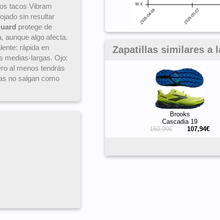
Los tacos Vibram
ado sin resultar
uard
protege de
, aunque algo afecta.
lente: rápida en
Zapatillas similares a
s medias-largas. Ojo:
pero al menos tendrás
sas no salgan como
Brooks
Cascadia 19
150,99€
107,94€