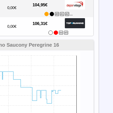
104,95€
0,00€
...
40
41
42
106,31€
0,00€
44
45
mo Saucony Peregrine 16