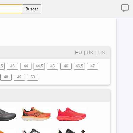
EU
|
UK
|
US
,5
43
44
44,5
45
46
46,5
47
48
49
50