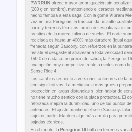
PWRRUN
ofrece mayor amortiguación sin penaliza
(283 g en hombre), manteniendo el carácter mediana
hecho famosa a esta saga. Con la goma
Vibram Me
vez en una Peregrine, la tracción da un salto cualita
barro y terrenos técnicos, amén del espaldarazo come
prestigio de la marca italiana de suelas. El corte sup
reciclada es hasta un 400% más duradero (igual aqu
frenada) según Saucony, con refuerzos en la puntera 
resistir el desgaste al atravesar a toda velocidad se
150 € de nada como precio de salida, la Peregrine 1
una opción muy competitiva frente a rivales como la
Sense Ride 4
.
Los cambios respecto a versiones anteriores de la p
son significativos. La mediasuela más gruesa propo
protección en largas distancias si bien hablar de sens
no tiene mucho sentido con la placa protectora. El co
reforzada mejora la durabilidad, uno de los puntos d
anteriores. El ajuste mantiene el sello Saucony: taló
sujetos, parte delantera algo más amplia para permiti
bajadas técnicas.
En el monte, la
Peregrine 16
brilla en terrenos vari