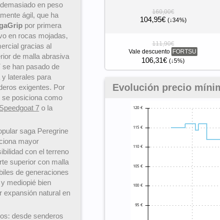
r demasiado en peso
160,00€
mente ágil, que ha
104,95€
(↓34%)
gaGrip
por primera
tivo en rocas mojadas,
111,90€
rcial gracias al
Vale descuento
FORTSU
erior de malla abrasiva
106,31€
(↓5%)
í se han pasado de
y laterales para
Evolución precio míni
nderos exigentes. Por
6 se posiciona como
Speedgoat 7
o la
opular saga Peregrine
rciona mayor
ibilidad con el terreno
rte superior con malla
ébiles de generaciones
n y mediopié bien
r expansión natural en
ados: desde senderos