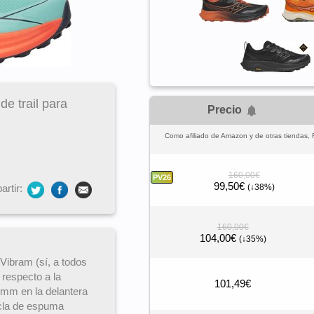
de trail para
Precio
Como afiliado de Amazon y de otras tiendas, 
160,00€
PV26
99,50€
(↓38%)
rtir:
160,00€
104,00€
(↓35%)
Vibram (sí, a todos
 respecto a la
101,49€
 mm en la delantera
zcla de espuma