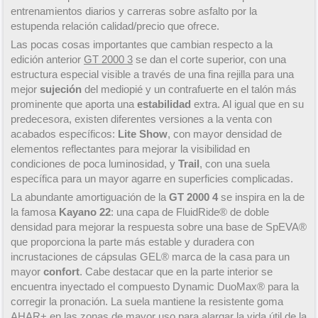
entrenamientos diarios y carreras sobre asfalto por la
estupenda relación calidad/precio que ofrece.
Las pocas cosas importantes que cambian respecto a la
edición anterior
GT 2000 3
se dan el corte superior, con una
estructura especial visible a través de una fina rejilla para una
mejor
sujeción
del mediopié y un contrafuerte en el talón más
prominente que aporta una
estabilidad
extra. Al igual que en su
predecesora, existen diferentes versiones a la venta con
acabados específicos:
Lite Show
, con mayor densidad de
elementos reflectantes para mejorar la visibilidad en
condiciones de poca luminosidad, y
Trail
, con una suela
específica para un mayor agarre en superficies complicadas.
La abundante amortiguación de la
GT 2000 4
se inspira en la de
la famosa
Kayano 22
: una capa de FluidRide® de doble
densidad para mejorar la respuesta sobre una base de SpEVA®
que proporciona la parte más estable y duradera con
incrustaciones de cápsulas GEL® marca de la casa para un
mayor
confort
. Cabe destacar que en la parte interior se
encuentra inyectado el compuesto Dynamic DuoMax® para la
corregir la pronación. La suela mantiene la resistente goma
AHAR+ en las zonas de mayor uso para alargar la vida útil de la