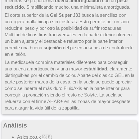
mientras se proporciona
buena amortiguación
con un
peso
reducido
. Simplificando mucho, una minimalista amortiguada.
El corte superior de la
Gel Super J33
busca la sencillez con
una ligera malla bicapa sin costuras. Esto permite por un lado
reducir el peso y por otro la posibilidad de sufrir rozaduras.
Multitud de finas tiras transversales en la parte exterior ofrecen
un buen ajuste y el destacable refuerzo por la parte interior
permite una buena
sujeción
del pie en ausencia de contrafuerte
en el talón.
La mediosuela combina materiales diferentes para conseguir
una buena amortiguación y una mayor
estabilidad
, claramente
distinguibles por el cambio de color. Aparte del clásico GEL en la
parte posterior marca de la casa, en la suela se puede apreciar
cómo se inserta el más duro FluidAxis en la parte interior para
corregir la pronación siendo el resto de Solyte. La suela se
refuerza con el firme AHAR+ en las zonas de mayor desgaste
para alargar la vida útil de la zapatilla.
Análisis
Asics.co.uk
🇬🇧