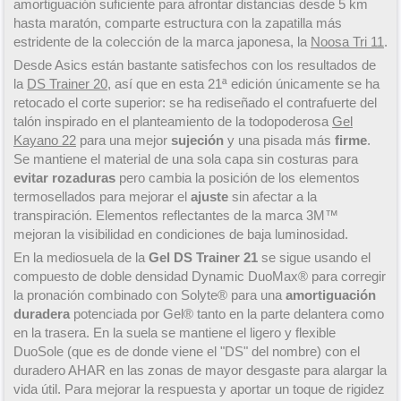
amortiguación suficiente para afrontar distancias desde 5 km
hasta maratón, comparte estructura con la zapatilla más
estridente de la colección de la marca japonesa, la
Noosa Tri 11
.
Desde Asics están bastante satisfechos con los resultados de
la
DS Trainer 20
, así que en esta 21ª edición únicamente se ha
retocado el corte superior: se ha rediseñado el contrafuerte del
talón inspirado en el planteamiento de la todopoderosa
Gel
Kayano 22
para una mejor
sujeción
y una pisada más
firme
.
Se mantiene el material de una sola capa sin costuras para
evitar rozaduras
pero cambia la posición de los elementos
termosellados para mejorar el
ajuste
sin afectar a la
transpiración. Elementos reflectantes de la marca 3M™
mejoran la visibilidad en condiciones de baja luminosidad.
En la mediosuela de la
Gel DS Trainer 21
se sigue usando el
compuesto de doble densidad Dynamic DuoMax® para corregir
la pronación combinado con Solyte® para una
amortiguación
duradera
potenciada por Gel® tanto en la parte delantera como
en la trasera. En la suela se mantiene el ligero y flexible
DuoSole (que es de donde viene el "DS" del nombre) con el
duradero AHAR en las zonas de mayor desgaste para alargar la
vida útil. Para mejorar la respuesta y aportar un toque de rigidez