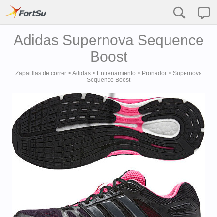
Adidas Supernova Sequence
Boost
Zapatillas de correr
>
Adidas
>
Entrenamiento
>
Pronador
>
Supernova
Sequence Boost