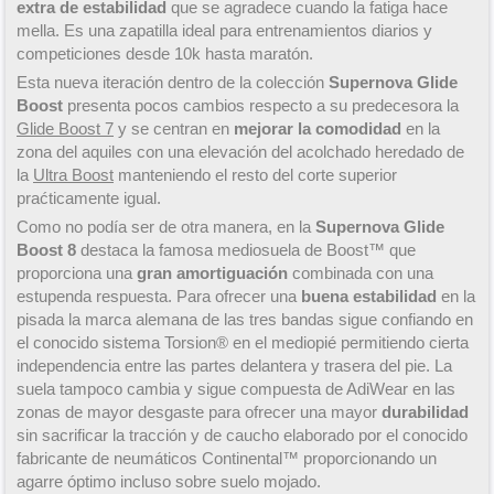
extra de estabilidad
que se agradece cuando la fatiga hace
mella. Es una zapatilla ideal para entrenamientos diarios y
competiciones desde 10k hasta maratón.
Esta nueva iteración dentro de la colección
Supernova Glide
Boost
presenta pocos cambios respecto a su predecesora la
Glide Boost 7
y se centran en
mejorar la comodidad
en la
zona del aquiles con una elevación del acolchado heredado de
la
Ultra Boost
manteniendo el resto del corte superior
praćticamente igual.
Como no podía ser de otra manera, en la
Supernova Glide
Boost 8
destaca la famosa mediosuela de Boost™ que
proporciona una
gran amortiguación
combinada con una
estupenda respuesta. Para ofrecer una
buena estabilidad
en la
pisada la marca alemana de las tres bandas sigue confiando en
el conocido sistema Torsion® en el mediopié permitiendo cierta
independencia entre las partes delantera y trasera del pie. La
suela tampoco cambia y sigue compuesta de AdiWear en las
zonas de mayor desgaste para ofrecer una mayor
durabilidad
sin sacrificar la tracción y de caucho elaborado por el conocido
fabricante de neumáticos Continental™ proporcionando un
agarre óptimo incluso sobre suelo mojado.