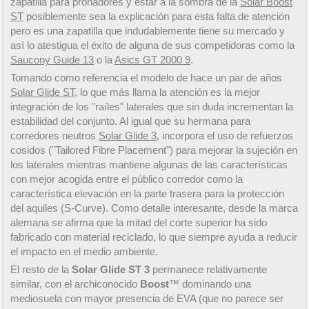
zapatilla para pronadores y estar a la sombra de la
Solar Boost
ST
posiblemente sea la explicación para esta falta de atención
pero es una zapatilla que indudablemente tiene su mercado y
así lo atestigua el éxito de alguna de sus competidoras como la
Saucony Guide 13
o la
Asics GT 2000 9
.
Tomando como referencia el modelo de hace un par de años
Solar Glide ST
, lo que más llama la atención es la mejor
integración de los "raíles" laterales que sin duda incrementan la
estabilidad del conjunto. Al igual que su hermana para
corredores neutros
Solar Glide 3
, incorpora el uso de refuerzos
cosidos ("Tailored Fibre Placement") para mejorar la sujeción en
los laterales mientras mantiene algunas de las características
con mejor acogida entre el público corredor como la
característica elevación en la parte trasera para la protección
del aquiles (S-Curve). Como detalle interesante, desde la marca
alemana se afirma que la mitad del corte superior ha sido
fabricado con material reciclado, lo que siempre ayuda a reducir
el impacto en el medio ambiente.
El resto de la
Solar Glide ST 3
permanece relativamente
similar, con el archiconocido
Boost
™ dominando una
mediosuela con mayor presencia de EVA (que no parece ser