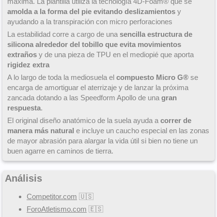
máxima. La plantilla utiliza la tecnología 4D-Foam® que se
amolda a la forma del pie evitando deslizamientos
y
ayudando a la transpiración con micro perforaciones
La estabilidad corre a cargo de una
sencilla estructura de
silicona alrededor del tobillo que evita movimientos
extraños
y de una pieza de TPU en el mediopié que aporta
rigidez extra
A lo largo de toda la mediosuela el
compuesto Micro G®
se
encarga de amortiguar el aterrizaje y de lanzar la próxima
zancada dotando a las Speedform Apollo de una
gran
respuesta
.
El original diseño anatómico de la suela ayuda a
correr de
manera más natural
e incluye un caucho especial en las zonas
de mayor abrasión para alargar la vida útil si bien no tiene un
buen agarre en caminos de tierra.
Análisis
Competitor.com
🇺🇸
ForoAtletismo.com
🇪🇸