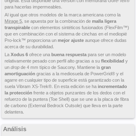
original. Está disponible una versión con membrana Gore-Tex®
para hacerlas impermeables.
Al igual que otros modelos de la marca americana como la
Mirage 5
, se apuesta por la combinación de
malla ligera
transpirable
con elementos sintéticos fusionados (FlexFilm™)
que en combinación con el sistema de cinchas en el mediopié
Pro-lock™ proporciona un
mejor ajuste
aunque ofrece dudas
acerca de su durabilidad.
La
Xodus 6
ofrece una
buena respuesta
para ser un modelo
relativamente pesado con perfil alto gracias a su
flexibilidad
y
un
drop
de 4 mm típico de Saucony. Mantiene la
gran
amortiguación
gracias a la mediosuela de PowerGrid® y el
agarre en cualquier tipo de superficie está garantizado con la
suela Vibram XS-Trek®. En esta edición se ha
incrementado
la protección
frente a objetos punzantes de los dedos con el
refuerzo de la puntera (Toe Shell) que se une a la placa de fibra
de carbono (External Bedrock Outsole) que lleva en la parte
delantera.
Análisis