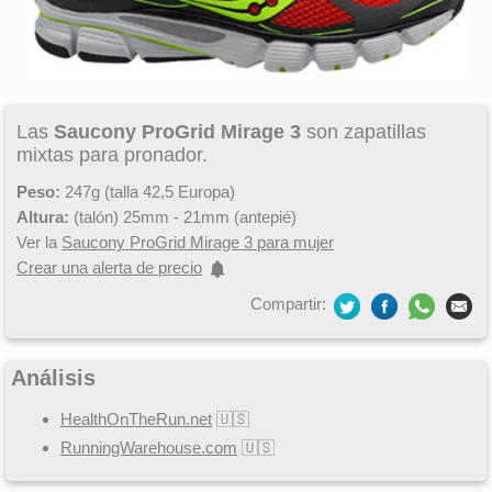
Las
Saucony ProGrid Mirage 3
son zapatillas
mixtas para pronador.
Peso:
247g (talla 42,5 Europa)
Altura:
(talón) 25mm - 21mm (antepié)
Ver la
Saucony ProGrid Mirage 3 para mujer
Crear una alerta de precio
Compartir:
Análisis
HealthOnTheRun.net
🇺🇸
RunningWarehouse.com
🇺🇸