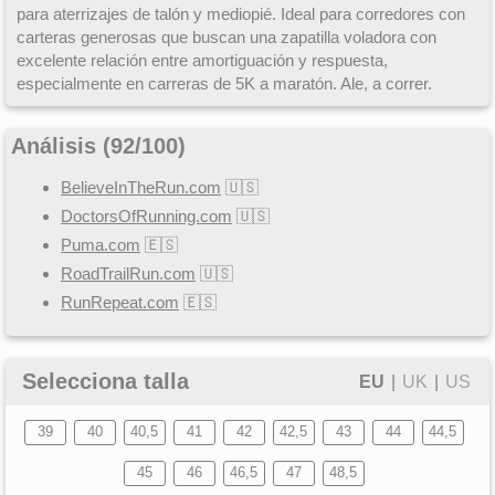
para aterrizajes de talón y mediopié. Ideal para corredores con
carteras generosas que buscan una zapatilla voladora con
excelente relación entre amortiguación y respuesta,
especialmente en carreras de 5K a maratón. Ale, a correr.
Análisis (
92
/
100
)
BelieveInTheRun.com
🇺🇸
DoctorsOfRunning.com
🇺🇸
Puma.com
🇪🇸
RoadTrailRun.com
🇺🇸
RunRepeat.com
🇪🇸
Selecciona talla
EU
|
UK
|
US
39
40
40,5
41
42
42,5
43
44
44,5
45
46
46,5
47
48,5