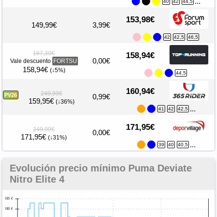
...
40
42
44,5
153,98€
149,99€
3,99€
42
42,5
46,5
167,30€
158,94€
0,00€
Vale descuento
FORTSU
158,94€
(↓5%)
44,5
160,94€
249,99€
PV26
0,99€
159,95€
(↓36%)
...
41
42
42,5
171,95€
249,99€
0,00€
171,95€
(↓31%)
...
39
40
40,5
Evolución precio mínimo Puma Deviate
Nitro Elite 4