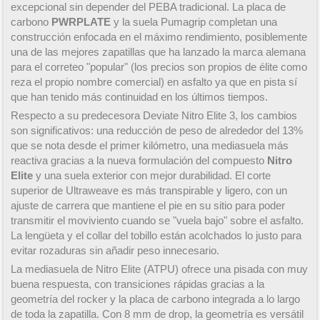
excepcional sin depender del PEBA tradicional. La placa de
carbono
PWRPLATE
y la suela Pumagrip completan una
construcción enfocada en el máximo rendimiento, posiblemente
una de las mejores zapatillas que ha lanzado la marca alemana
para el correteo "popular" (los precios son propios de élite como
reza el propio nombre comercial) en asfalto ya que en pista sí
que han tenido más continuidad en los últimos tiempos.
Respecto a su predecesora Deviate Nitro Elite 3, los cambios
son significativos: una reducción de peso de alrededor del 13%
que se nota desde el primer kilómetro, una mediasuela más
reactiva gracias a la nueva formulación del compuesto
Nitro
Elite
y una suela exterior con mejor durabilidad. El corte
superior de Ultraweave es más transpirable y ligero, con un
ajuste de carrera que mantiene el pie en su sitio para poder
transmitir el moviviento cuando se "vuela bajo" sobre el asfalto.
La lengüeta y el collar del tobillo están acolchados lo justo para
evitar rozaduras sin añadir peso innecesario.
La mediasuela de Nitro Elite (ATPU) ofrece una pisada con muy
buena respuesta, con transiciones rápidas gracias a la
geometría del rocker y la placa de carbono integrada a lo largo
de toda la zapatilla. Con 8 mm de drop, la geometría es versátil