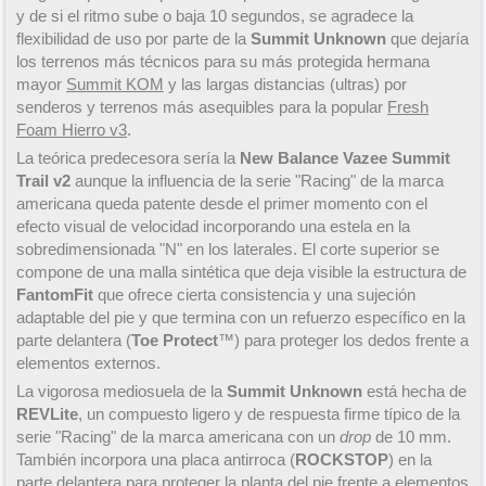
y de si el ritmo sube o baja 10 segundos, se agradece la
flexibilidad de uso por parte de la
Summit Unknown
que dejaría
los terrenos más técnicos para su más protegida hermana
mayor
Summit KOM
y las largas distancias (ultras) por
senderos y terrenos más asequibles para la popular
Fresh
Foam Hierro v3
.
La teórica predecesora sería la
New Balance Vazee Summit
Trail v2
aunque la influencia de la serie "Racing" de la marca
americana queda patente desde el primer momento con el
efecto visual de velocidad incorporando una estela en la
sobredimensionada "N" en los laterales. El corte superior se
compone de una malla sintética que deja visible la estructura de
FantomFit
que ofrece cierta consistencia y una sujeción
adaptable del pie y que termina con un refuerzo específico en la
parte delantera (
Toe Protect
™) para proteger los dedos frente a
elementos externos.
La vigorosa mediosuela de la
Summit Unknown
está hecha de
REVLite
, un compuesto ligero y de respuesta firme típico de la
serie "Racing" de la marca americana con un
drop
de 10 mm.
También incorpora una placa antirroca (
ROCKSTOP
) en la
parte delantera para proteger la planta del pie frente a elementos