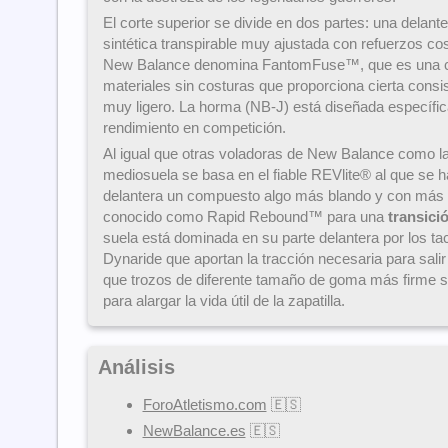
El corte superior se divide en dos partes: una delant
sintética transpirable muy ajustada con refuerzos cos
New Balance denomina FantomFuse™, que es una 
materiales sin costuras que proporciona cierta consi
muy ligero. La horma (NB-J) está diseñada específic
rendimiento en competición.
Al igual que otras voladoras de New Balance como l
mediosuela se basa en el fiable REVlite® al que se h
delantera un compuesto algo más blando y con más 
conocido como Rapid Rebound™ para una
transici
suela está dominada en su parte delantera por los ta
Dynaride que aportan la tracción necesaria para sali
que trozos de diferente tamaño de goma más firme se
para alargar la vida útil de la zapatilla.
Análisis
ForoAtletismo.com
🇪🇸
NewBalance.es
🇪🇸