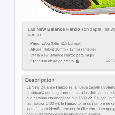
Las
New Balance Hanzo
son zapatillas v
neutro.
Peso:
186g (talla 42,5 Europa)
Altura:
(talón) 16mm - 12mm (antepié)
Ver la
New Balance Hanzo para mujer
Compa
Crear una alerta de precio
Descripción
La
New Balance Hanzo
es la nueva zapatilla
volado
americana que seguramente hará las delicias de tod
que estaban enganchados a la
1600 v2
. Situada un 
las rápidas
1400 v4
, la
Hanzo
toma su nombre de un
japonés para identificarse con la élite corredora que 
con la destreza de los legendarios guerreros.