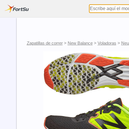
Zapatillas de correr
>
New Balance
>
Voladoras
>
Neu