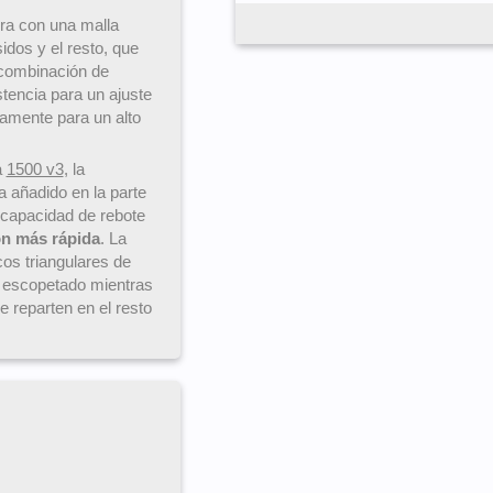
era con una malla
idos y el resto, que
combinación de
stencia para un ajuste
amente para un alto
a
1500 v3
, la
a añadido en la parte
capacidad de rebote
ón más rápida
. La
cos triangulares de
r escopetado mientras
 reparten en el resto