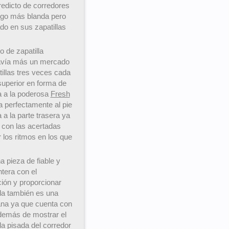
redicto de corredores
lgo más blanda pero
o en sus zapatillas
 de zapatilla
avía más un mercado
illas tres veces cada
superior en forma de
da a la poderosa
Fresh
a perfectamente al pie
 a la parte trasera ya
s con las acertadas
los ritmos en los que
 pieza de fiable y
ntera con el
ión y proporcionar
a también es una
ana ya que cuenta con
además de mostrar el
a pisada del corredor