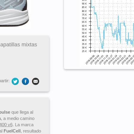
apatillas mixtas
rtir:
pulse
que llega al
a, a medio camino
400 v6
. La marca
al
FuelCell
, resultado