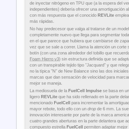
de inyectar nitrógeno en TPU que (a la espera del ve
independientes) debería ofrecer una amortiguación a
con más respuesta que el conocido
REVLite
emplead
más rápidas.
No hay predecesor que valga al tratarse de un modelo
completamente nuevo que llega para segmentar tod
en el que parece que hubiera que cambiarse de zapat
vez que se sale a correr. Llama la atención un corte 
botín (con una zona alrededor del tobillo que recuer
Foam Hierro v3
) sin estructura definida que se adapt
con un transpirable tejido tipo "Jacquard" y que relega
no la típica "N" de New Balance sino las dos iniciale
marcas que dan sensación de velocidad para marcar 
mejor se maneja.
La mediosuela de la
FuelCell Impulse
se basa en una
ligero
REVLite
que ha sido rellenado en la parte dela
mencionado
FuelCell
para incrementar la amortiguac
mayor rebote, todo ello con un
drop
de 6 mm. La suel
innovación interesante por parte de la marca americ
cuatro grandes aberturas en la parte delantera que 
compuesto estrella
FuelCell
permiten adaptar mejor l