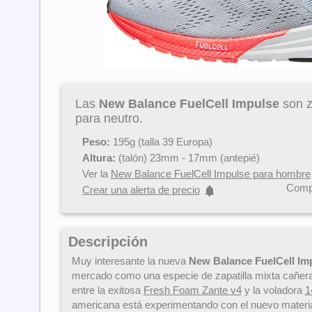
Las
New Balance FuelCell Impulse
son z
para neutro.
Peso:
195g (talla 39 Europa)
Altura:
(talón) 23mm - 17mm (antepié)
Ver la
New Balance FuelCell Impulse para hombre
Compa
Crear una alerta de precio
Descripción
Muy interesante la nueva
New Balance FuelCell Im
mercado como una especie de zapatilla mixta cañer
entre la exitosa
Fresh Foam Zante v4
y la voladora
1
americana está experimentando con el nuevo materi