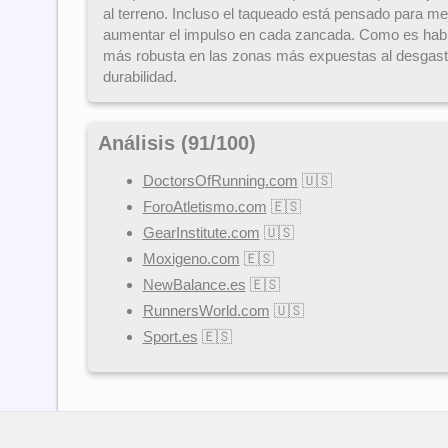
al terreno. Incluso el taqueado está pensado para mej
aumentar el impulso en cada zancada. Como es habi
más robusta en las zonas más expuestas al desgaste
durabilidad.
Análisis (
91
/
100
)
DoctorsOfRunning.com
🇺🇸
ForoAtletismo.com
🇪🇸
GearInstitute.com
🇺🇸
Moxigeno.com
🇪🇸
NewBalance.es
🇪🇸
RunnersWorld.com
🇺🇸
Sport.es
🇪🇸