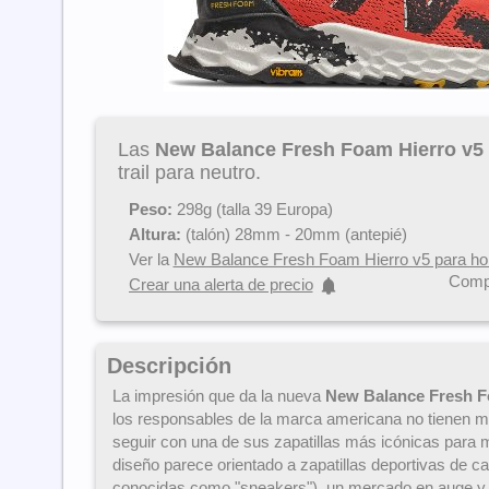
Las
New Balance Fresh Foam Hierro v5
trail para neutro.
Peso:
298g (talla 39 Europa)
Altura:
(talón) 28mm - 20mm (antepié)
Ver la
New Balance Fresh Foam Hierro v5 para h
Compa
Crear una alerta de precio
Descripción
La impresión que da la nueva
New Balance Fresh F
los responsables de la marca americana no tienen mu
seguir con una de sus zapatillas más icónicas para 
diseño parece orientado a zapatillas deportivas de ca
conocidas como "sneakers"), un mercado en auge y 