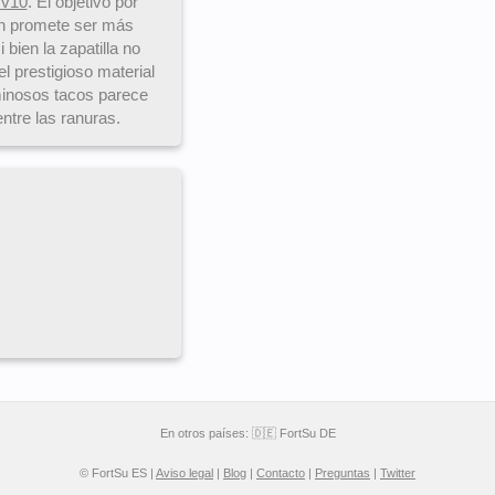
 v10
. El objetivo por
n promete ser más
bien la zapatilla no
l prestigioso material
minosos tacos parece
entre las ranuras.
En otros países:
🇩🇪 FortSu DE
© FortSu ES |
Aviso legal
|
Blog
|
Contacto
|
Preguntas
|
Twitter