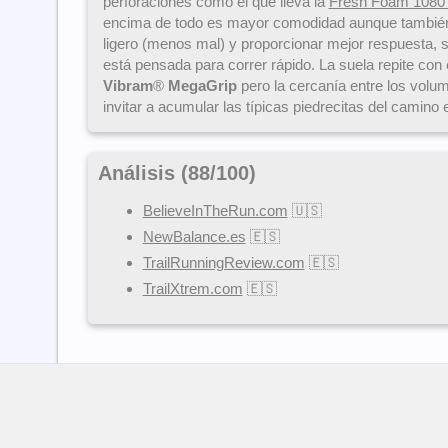
perforaciones como el que lleva la
Fresh Foam 1080
encima de todo es mayor comodidad aunque tambié
ligero (menos mal) y proporcionar mejor respuesta, si 
está pensada para correr rápido. La suela repite con e
Vibram
®
MegaGrip
pero la cercanía entre los volu
invitar a acumular las típicas piedrecitas del camino 
Análisis (
88
/
100
)
BelieveInTheRun.com
🇺🇸
NewBalance.es
🇪🇸
TrailRunningReview.com
🇪🇸
TrailXtrem.com
🇪🇸