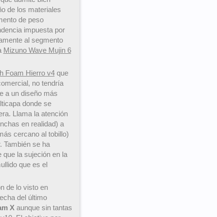
o de los materiales
mento de peso
endencia impuesta por
amente al segmento
a
Mizuno Wave Mujin 6
h Foam Hierro v4
que
comercial, no tendría
lve a un diseño más
lticapa donde se
tera. Llama la atención
inchas en realidad) a
más cercano al tobillo)
or. También se ha
 que la sujeción en la
ullido que es el
 de lo visto en
echa del último
am X
aunque sin tantas