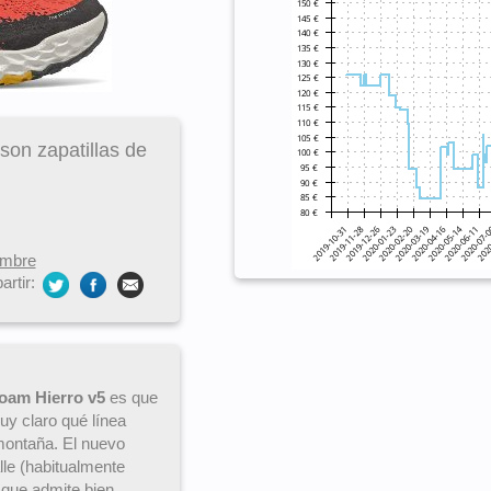
son zapatillas de
ombre
rtir:
oam Hierro v5
es que
y claro qué línea
montaña. El nuevo
lle (habitualmente
que admite bien