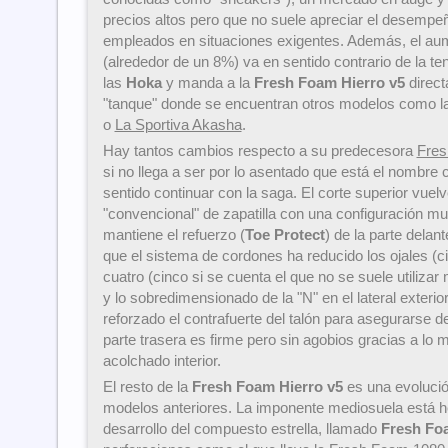
precios altos pero que no suele apreciar el desempeñ
empleados en situaciones exigentes. Además, el au
(alrededor de un 8%) va en sentido contrario de la t
las
Hoka
y manda a la
Fresh Foam Hierro v5
direct
"tanque" donde se encuentran otros modelos como l
o
La Sportiva Akasha
.
Hay tantos cambios respecto a su predecesora
Fres
si no llega a ser por lo asentado que está el nombre 
sentido continuar con la saga. El corte superior vue
"convencional" de zapatilla con una configuración mu
mantiene el refuerzo (
Toe Protect
) de la parte delan
que el sistema de cordones ha reducido los ojales (c
cuatro (cinco si se cuenta el que no se suele utilizar 
y lo sobredimensionado de la "N" en el lateral exteri
reforzado el contrafuerte del talón para asegurarse de
parte trasera es firme pero sin agobios gracias a lo m
acolchado interior.
El resto de la
Fresh Foam Hierro v5
es una evolución
modelos anteriores. La imponente mediosuela está h
desarrollo del compuesto estrella, llamado
Fresh Fo