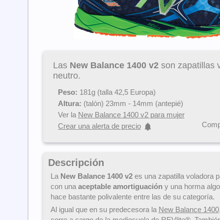
Las
New Balance 1400 v2
son zapatillas 
neutro.
Peso:
181g (talla 42,5 Europa)
Altura:
(talón) 23mm - 14mm (antepié)
Ver la
New Balance 1400 v2 para mujer
Compa
Crear una alerta de precio
Descripción
La
New Balance 1400 v2
es una zapatilla voladora 
con una
aceptable amortiguación
y una horma alg
hace bastante polivalente entre las de su categoría.
Al igual que en su predecesora la
New Balance 1400
corre a cargo de la mediosuela de REVlite®. Tambié