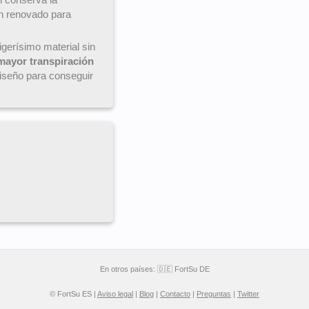
an renovado para
igerísimo material sin
mayor transpiración
diseño para conseguir
En otros países:
🇩🇪 FortSu DE
© FortSu ES |
Aviso legal
|
Blog
|
Contacto
|
Preguntas
|
Twitter