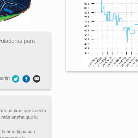
voladoras para
rtir:
para neutros que cuenta
o
más ancha
que la
, la amortiguación
n conserva la