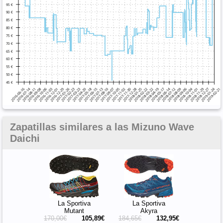
Zapatillas similares a las Mizuno Wave
Daichi
La Sportiva
La Sportiva
Mutant
Akyra
170,00€
105,89€
184,65€
132,95€