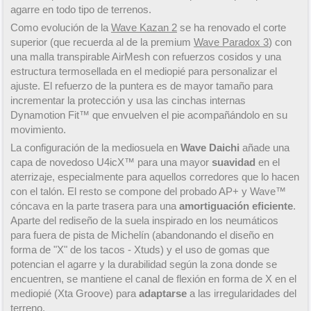
agarre en todo tipo de terrenos.
Como evolución de la
Wave Kazan 2
se ha renovado el corte
superior (que recuerda al de la premium
Wave Paradox 3
) con
una malla transpirable AirMesh con refuerzos cosidos y una
estructura termosellada en el mediopié para personalizar el
ajuste. El refuerzo de la puntera es de mayor tamaño para
incrementar la protección y usa las cinchas internas
Dynamotion Fit™ que envuelven el pie acompañándolo en su
movimiento.
La configuración de la mediosuela en
Wave Daichi
añade una
capa de novedoso U4icX™ para una mayor
suavidad
en el
aterrizaje, especialmente para aquellos corredores que lo hacen
con el talón. El resto se compone del probado AP+ y Wave™
cóncava en la parte trasera para una
amortiguación eficiente
.
Aparte del rediseño de la suela inspirado en los neumáticos
para fuera de pista de Michelín (abandonando el diseño en
forma de "X" de los tacos - Xtuds) y el uso de gomas que
potencian el agarre y la durabilidad según la zona donde se
encuentren, se mantiene el canal de flexión en forma de X en el
mediopié (Xta Groove) para
adaptarse
a las irregularidades del
terreno.