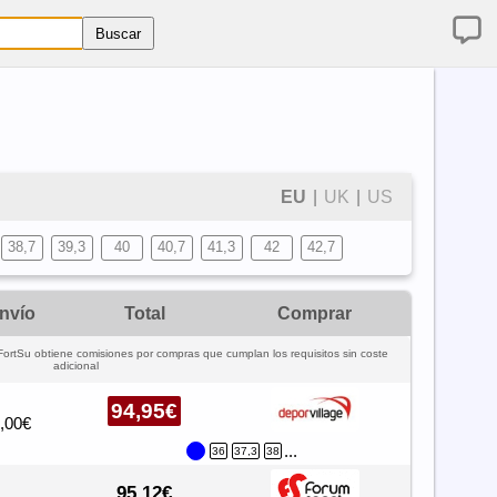
EU
|
UK
|
US
38,7
39,3
40
40,7
41,3
42
42,7
nvío
Total
Comprar
FortSu obtiene comisiones por compras que cumplan los requisitos sin coste
adicional
94,95€
,00€
...
36
37,3
38
95,12€