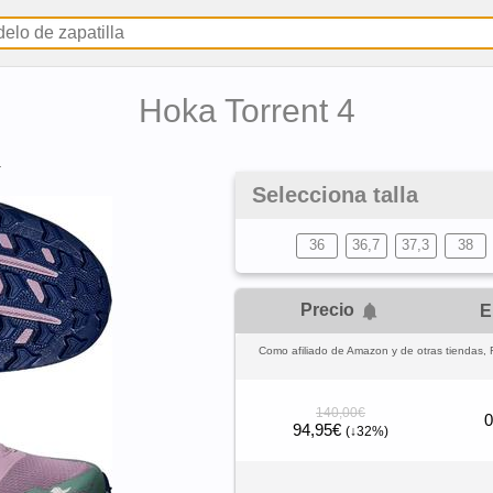
Hoka Torrent 4
4
Selecciona talla
36
36,7
37,3
38
Precio
E
Como afiliado de Amazon y de otras tiendas, 
140,00€
0
94,95€
(↓32%)