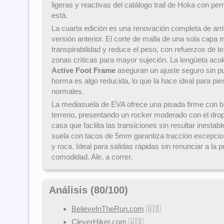
ligeras y reactivas del catálogo trail de Hoka con pe
está.
La cuarta edición es una renovación completa de arri
versión anterior. El corte de malla de una sola capa m
transpirabilidad y reduce el peso, con refuerzos de t
zonas críticas para mayor sujeción. La lengüeta aco
Active Foot Frame
aseguran un ajuste seguro sin pu
horma es algo reducida, lo que la hace ideal para pie
normales.
La mediasuela de EVA ofrece una pisada firme con bu
terreno, presentando un rocker moderado con el dro
casa que facilita las transiciones sin resultar inestab
suela con tacos de 5mm garantiza tracción excepci
y roca. Ideal para salidas rápidas sin renunciar a la pr
comodidad. Ale, a correr.
Análisis (
80
/
100
)
BelieveInTheRun.com
🇺🇸
CleverHiker.com
🇺🇸