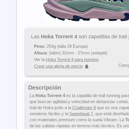
Las
Hoka Torrent 4
son zapatillas de trail
Peso:
254g (talla 39 Europa)
Altura:
(talón) 32mm - 27mm (antepié)
Ver la
Hoka Torrent 4 para hombre
Compa
Crear una alerta de precio
Descripción
La
Hoka Torrent 4
es la zapatilla de trail running pa
que buscan agilidad y velocidad en distancias corta
trail de Hoka junto a la
Challenger 8
que es una zapatil
senderos fáciles y la
Speedgoat 7
, que está diseñada
con materiales premium como la suela Vibram. La
T
de las salidas rápidas en terreno más técnico. Es u