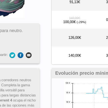
91,13€
3
140,00€
0
100,00€
(↓29%)
 para neutro.
126,00€
2
rtir:
140,00€
3
Evolución precio míni
ra corredores neutros
s. Completa la gama
la versátil para
 para largas distancias
orrent 4
ocupa el nicho
na de las opciones más