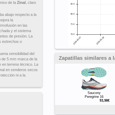
rmiso de la
Zinal
, claro
ba abajo respecto a la
ejora la
ermofusión en las
lchada y el sistema
ntos de presión. La
s estrechos o
ena sensibilidad del
Zapatillas similares a 
p de 5 mm marca de la
le en terreno técnico. La
onal en senderos secos
otección ni a la
Saucony
Peregrine 16
93,98€