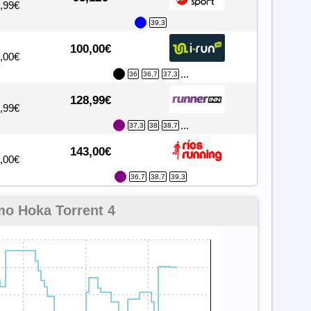
,99€
39,3
100,00€
,00€
...
36
36,7
37,3
128,99€
,99€
...
37,3
38
38,7
143,00€
,00€
36,7
38,7
39,3
mo Hoka Torrent 4