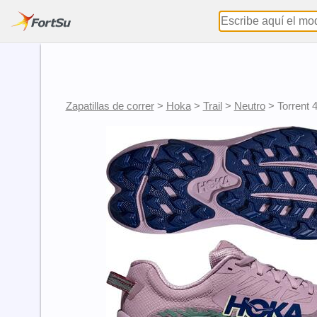
Zapatillas de correr
>
Hoka
>
Trail
>
Neutro
>
Torrent 