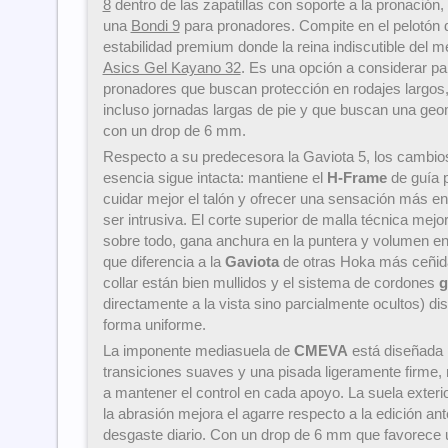
8
dentro de las zapatillas con soporte a la pronació
una
Bondi 9
para pronadores. Compite en el pelotón d
estabilidad premium donde la reina indiscutible del m
Asics Gel Kayano 32
. Es una opción a considerar pa
pronadores que buscan protección en rodajes largos
incluso jornadas largas de pie y que buscan una ge
con un drop de 6 mm.
Respecto a su predecesora la Gaviota 5, los cambio
esencia sigue intacta: mantiene el
H-Frame
de guía p
cuidar mejor el talón y ofrecer una sensación más env
ser intrusiva. El corte superior de malla técnica mejora
sobre todo, gana anchura en la puntera y volumen en 
que diferencia a la
Gaviota
de otras Hoka más ceñida
collar están bien mullidos y el sistema de cordones
g
directamente a la vista sino parcialmente ocultos) dis
forma uniforme.
La imponente mediasuela de
CMEVA
está diseñada 
transiciones suaves y una pisada ligeramente firme,
a mantener el control en cada apoyo. La suela exteri
la abrasión mejora el agarre respecto a la edición ant
desgaste diario. Con un drop de 6 mm que favorece