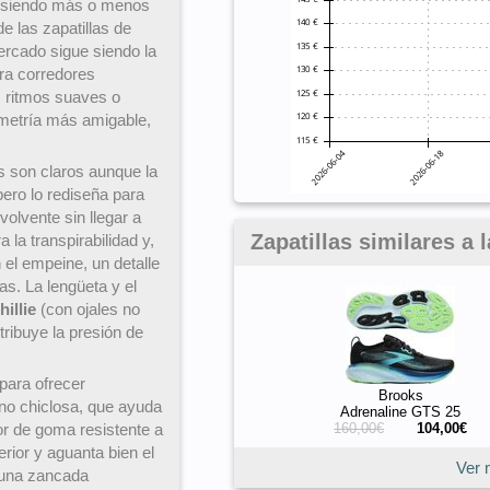
n, siendo más o menos
e las zapatillas de
ercado sigue siendo la
ra corredores
, ritmos suaves o
ometría más amigable,
s son claros aunque la
ero lo rediseña para
olvente sin llegar a
Zapatillas similares a 
 la transpirabilidad y,
el empeine, un detalle
s. La lengüeta y el
hillie
(con ojales no
tribuye la presión de
para ofrecer
Brooks
 no chiclosa, que ayuda
Adrenaline GTS 25
160,00€
104,00€
or de goma resistente a
erior y aguanta bien el
Ver 
 una zancada