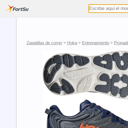
Zapatillas de correr
>
Hoka
>
Entrenamiento
>
Pronad