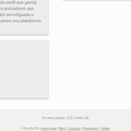
do perfil que gasta)
ra pronadores que
ción amortiguada o
uieren una plataforma
En otros países:
🇩🇪 FortSu DE
© FortSu ES |
Aviso legal
|
Blog
|
Contacto
|
Preguntas
|
Twitter