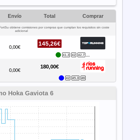
Envío
Total
Comprar
FortSu obtiene comisiones por compras que cumplan los requisitos sin coste
adicional
145,26€
0,00€
...
41,3
42
42,7
180,00€
0,00€
42
45,3
46
mo Hoka Gaviota 6