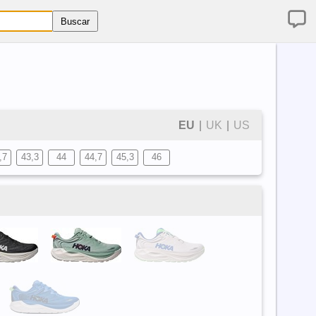
EU
|
UK
|
US
,7
43,3
44
44,7
45,3
46