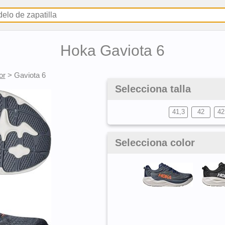
Hoka Gaviota 6
or
>
Gaviota 6
Selecciona talla
41,3
42
42
Selecciona color