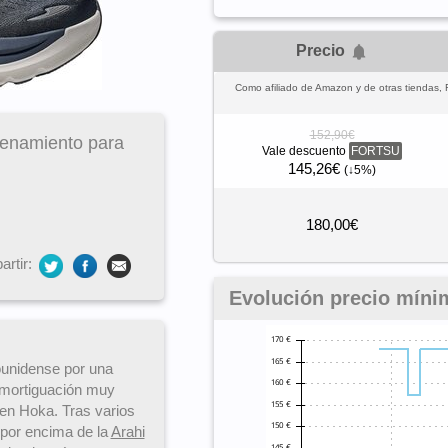
Precio
Como afiliado de Amazon y de otras tiendas, 
152,90€
renamiento para
Vale descuento
FORTSU
145,26€
(↓5%)
180,00€
rtir:
Evolución precio míni
ounidense por una
 amortiguación muy
en Hoka. Tras varios
 por encima de la
Arahi