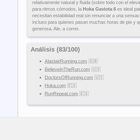
relativamente natural y fluida (sobre todo con el eleva
para ritmos cómodos, la
Hoka Gaviota 6
es ideal pa
necesitan estabilidad real sin renunciar a una sensa
incluso para quienes pasan muchas horas de pie y q
generosa. Ale, a correr.
Análisis (
83
/
100
)
AlastairRunning.com
🇬🇧
BelieveInTheRun.com
🇺🇸
DoctorsOfRunning.com
🇺🇸
Hoka.com
🇪🇸
RunRepeat.com
🇪🇸