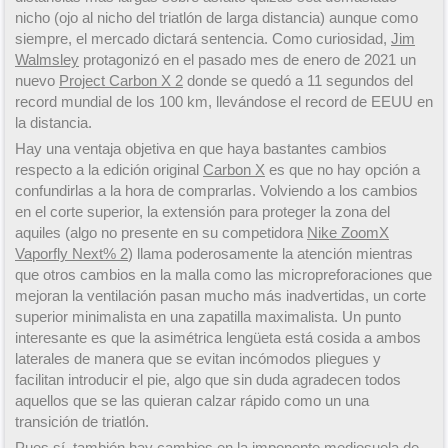
nicho (ojo al nicho del triatlón de larga distancia) aunque como
siempre, el mercado dictará sentencia. Como curiosidad,
Jim
Walmsley
protagonizó en el pasado mes de enero de 2021 un
nuevo
Project Carbon X 2
donde se quedó a 11 segundos del
record mundial de los 100 km, llevándose el record de EEUU en
la distancia.
Hay una ventaja objetiva en que haya bastantes cambios
respecto a la edición original
Carbon X
es que no hay opción a
confundirlas a la hora de comprarlas. Volviendo a los cambios
en el corte superior, la extensión para proteger la zona del
aquiles (algo no presente en su competidora
Nike ZoomX
Vaporfly Next% 2
) llama poderosamente la atención mientras
que otros cambios en la malla como las micropreforaciones que
mejoran la ventilación pasan mucho más inadvertidas, un corte
superior minimalista en una zapatilla maximalista. Un punto
interesante es que la asimétrica lengüeta está cosida a ambos
laterales de manera que se evitan incómodos pliegues y
facilitan introducir el pie, algo que sin duda agradecen todos
aquellos que se las quieran calzar rápido como un una
transición de triatlón.
Pues sí, también hay cambios en la imponente mediosuela de