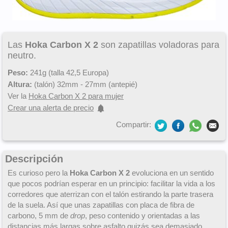
Las
Hoka Carbon X 2
son zapatillas voladoras para
neutro.
Peso:
241g (talla 42,5 Europa)
Altura:
(talón) 32mm - 27mm (antepié)
Ver la
Hoka Carbon X 2 para mujer
Crear una alerta de precio
Compartir:
Descripción
Es curioso pero la
Hoka Carbon X 2
evoluciona en un sentido
que pocos podrían esperar en un principio: facilitar la vida a los
corredores que aterrizan con el talón estirando la parte trasera
de la suela. Así que unas zapatillas con placa de fibra de
carbono, 5 mm de
drop
, peso contenido y orientadas a las
distancias más largas sobre asfalto quizás sea demasiado