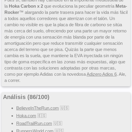
la
Hoka Carbon x 2
que evoluciona la peculiar geometría
Meta-
Rocker
™ alargando la parte trasera para hacer la vida más fácil
a todos aquellos corredores que aterrizan con el talón. Un
cambio no visible es que la placa de fibra de carbono se sitúa
más cerca del suelo, ofreciendo por una parte un mayor retorno
de energía con una sensación más blanda por parte de la
amortiguación pero que reduce transmitir cualquier sensación
acerca del terreno que se pisa. Quizás la parte que menos
cambia es la suela, que mantiene la EVA inyectada sin ningún
tipo de goma específica en las zonas más expuestas, algo que
contrasta con las soluciones adoptadas por otras marcas,
como por ejemplo Adidas con la novedosa
Adizero Adios 6
. Ale,
a correr.
Análisis (
86
/
100
)
BelieveInTheRun.com
🇺🇸
Hoka.com
🇪🇸
RoadTrailRun.com
🇺🇸
RunnersWorld.com
🇺🇸