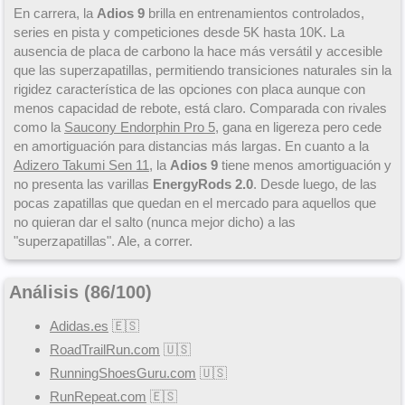
En carrera, la
Adios 9
brilla en entrenamientos controlados,
series en pista y competiciones desde 5K hasta 10K. La
ausencia de placa de carbono la hace más versátil y accesible
que las superzapatillas, permitiendo transiciones naturales sin la
rigidez característica de las opciones con placa aunque con
menos capacidad de rebote, está claro. Comparada con rivales
como la
Saucony Endorphin Pro 5
, gana en ligereza pero cede
en amortiguación para distancias más largas. En cuanto a la
Adizero Takumi Sen 11
, la
Adios 9
tiene menos amortiguación y
no presenta las varillas
EnergyRods 2.0
. Desde luego, de las
pocas zapatillas que quedan en el mercado para aquellos que
no quieran dar el salto (nunca mejor dicho) a las
"superzapatillas". Ale, a correr.
Análisis (
86
/
100
)
Adidas.es
🇪🇸
RoadTrailRun.com
🇺🇸
RunningShoesGuru.com
🇺🇸
RunRepeat.com
🇪🇸