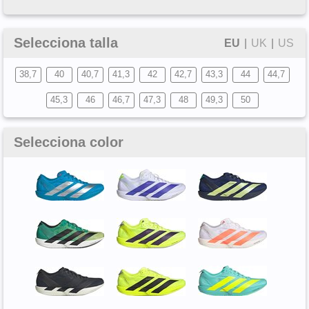
Selecciona talla
EU
|
UK
|
US
38,7
40
40,7
41,3
42
42,7
43,3
44
44,7
45,3
46
46,7
47,3
48
49,3
50
Selecciona color