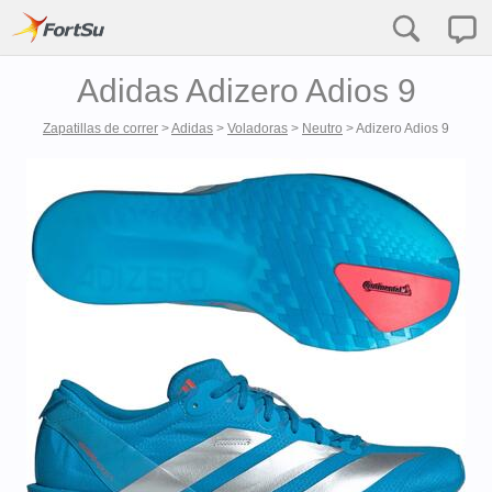
Adidas Adizero Adios 9
Zapatillas de correr
>
Adidas
>
Voladoras
>
Neutro
>
Adizero Adios 9