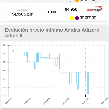
...
42
43,3
44
94,95€
140,00€
0,00€
94,95€
(↓32%)
...
40
41,3
42
Evolución precio mínimo Adidas Adizero
Adios 9