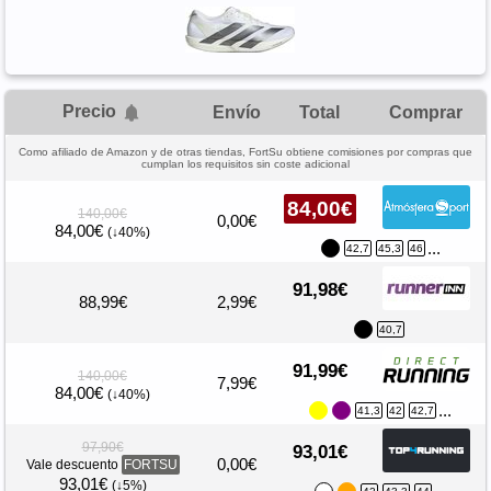
Precio
Envío
Total
Comprar
Como afiliado de Amazon y de otras tiendas, FortSu obtiene comisiones por compras que
cumplan los requisitos sin coste adicional
84,00€
140,00€
0,00€
84,00€
(↓40%)
...
42,7
45,3
46
91,98€
88,99€
2,99€
40,7
91,99€
140,00€
7,99€
84,00€
(↓40%)
...
41,3
42
42,7
97,90€
93,01€
0,00€
Vale descuento
FORTSU
93,01€
(↓5%)